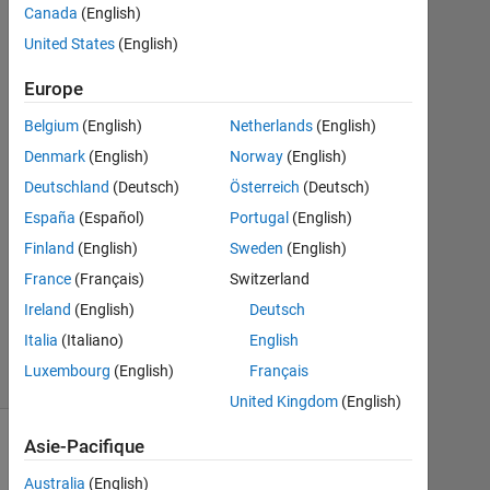
Canada
(English)
Avr
2023
United States
(English)
1
Réponse
Europe
Belgium
(English)
Netherlands
(English)
Réponse
Denmark
(English)
Norway
(English)
acceptée
Deutschland
(Deutsch)
Österreich
(Deutsch)
Mise
España
(Español)
Portugal
(English)
à
Finland
(English)
Sweden
(English)
jour
France
(Français)
Switzerland
10
Avr
Ireland
(English)
Deutsch
2023
Italia
(Italiano)
English
7 Vues
Luxembourg
(English)
Français
(30 jours)
United Kingdom
(English)
Asie-Pacifique
Australia
(English)