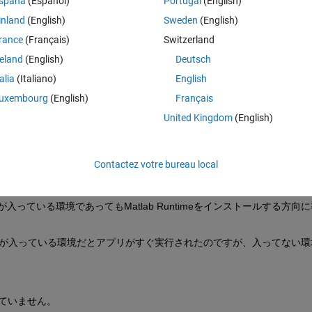
spaña
(Español)
Portugal
(English)
xeファイルができていました。
inland
(English)
Sweden
(English)
rance
(Français)
Switzerland
reland
(English)
Deutsch
talia
(Italiano)
English
uxembourg
(English)
Français
United Kingdom
(English)
Contactez votre bureau local
マトラボが入っている環境であってもMatlab Runtimeをインストールする方向
については、マトラボが入っている環境だとアプリがすぐ実行されたのですが、入ってない
試していません。