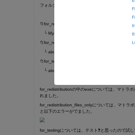
E
フォルダが３つできて、それぞれのフォルダ内にe
F
F
📁for_redistribution
I
　└ MyAppInstaller_web.exe
I
📁for_redistribution_files_only
L
　└ abcdefg(任意).exe
📁for_testing
　└ abcdefg(任意).exe
for_redistributionの中のexeについては、
れました。
for_redistribution_files_only
と以下のエラーがでました。
for_testingについては、テスト❓と思ったので