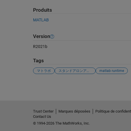
Produits
MATLAB
Version
R2021b
Tags
マトラボ
スタンドアロンアプリ
matlab runtime
Voir également
Trust Center
Marques déposées
Politique de confidenti
Contact Us
© 1994-2026 The MathWorks, Inc.