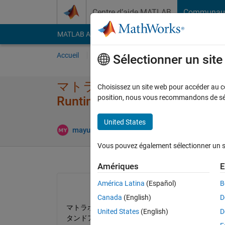
Passer au contenu
Centre d’aide MATLAB
Communau
MATLAB Answers
File Exchange
Cody
AI Cha
Accueil
Poser une question
Répondre
Pa
Sélectionner un sit
マトラボでスタンドア​ロンアプ
Choisissez un site web pour accéder au con
position, nous vous recommandons de séle
Runtimeなど何​かインスト
United States
Réponse ac
mayu
8 Mai 2023
1 Réponse
Vous pouvez également sélectionner un sit
Amériques
E
América Latina
(Español)
B
Canada
(English)
D
マトラボの入ってないPCでもマトラボで作成したアプリを
United States
(English)
D
タンドアロンアプリ作成しました。