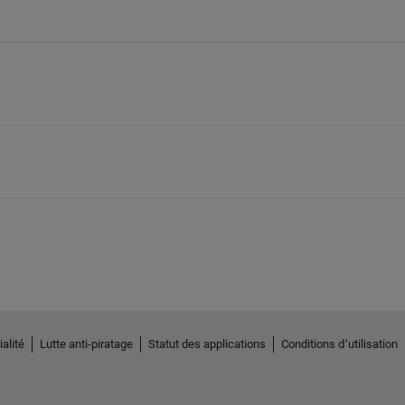
alité
Lutte anti-piratage
Statut des applications
Conditions d՚utilisation