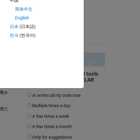
中国
mayu
简体中文
le 10 Mai 2023
English
Acceptée :
日本
(日本語)
Hernia Baby
한국
(한국어)
に導か
環境だ