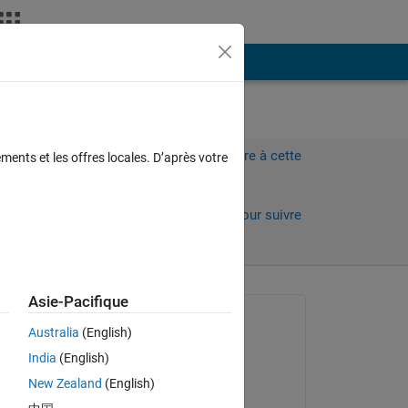
Plus
Connectez-vous pour répondre à cette
ments et les offres locales. D’après votre
question.
Partager
Connectez-vous pour suivre
l’activité
Asie-Pacifique
 anciens
Question posée :
Australia
(English)
mayu
India
(English)
le 8 Mai 2023
てス
New Zealand
(English)
Commenté :