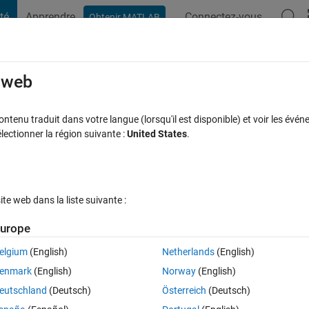
té
Apprendre
Connectez-vous
Obtenir MATLAB
t Playground
Discussions
Compétitions
Blogs
Publication
rcourir
FAQ MATLAB
Plus
e web
リ作成したの​ですが、結局Matl​ab
tenu traduit dans votre langue (lorsqu'il est disponible) et voir les événe
ctionner la région suivante :
United States
.
ールする必​要があるのでしょうか​。
ceptée
Mise à jour 10 Mai 2023
15 Vues (30 jours)
e web dans la liste suivante :
urope
Afficher commentaires plus
elgium
(English)
Netherlands
(English)
1 vote
enmark
(English)
Norway
(English)
使えるようにしたいと思って、Application Compilerを使用し
eutschland
(Deutsch)
Österreich
(Deutsch)