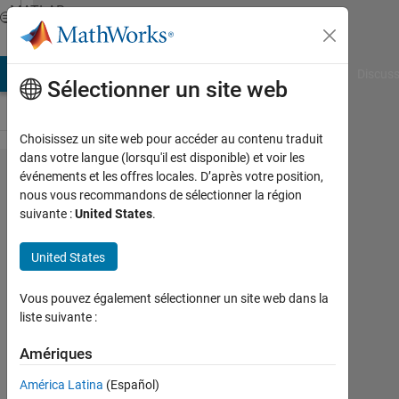
Passer au contenu
MATLAB
Answers
AB Answers
File Exchange
Cody
AI Chat Playground
Discuss
Sélectionner un site web
Choisissez un site web pour accéder au contenu traduit
dans votre langue (lorsqu'il est disponible) et voir les
which
événements et les offres locales. D’après votre position,
nous vous recommandons de sélectionner la région
functions/argument
suivante :
United States
.
pairs support
argument passing
United States
via equality
Vous pouvez également sélectionner un site web dans la
statments?
liste suivante :
Amériques
jessupj
América Latina
(Español)
14