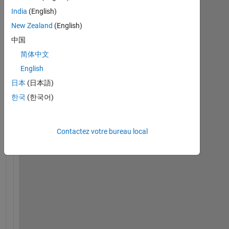
India
(English)
New Zealand
(English)
I
中国
s 
t
简体中文
h
English
e
日本
(日本語)
r
e 
한국
(한국어)
a 
w
a
Contactez votre bureau local
y 
t
o 
h
i
d
e 
a
l