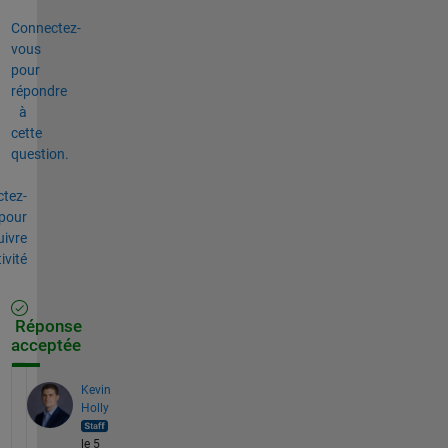
Connectez-
vous
pour
répondre
à
cette
question.
tez-
pour
uivre
tivité
Réponse
acceptée
Kevin
Holly
le 5