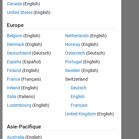
Réponse
Canada
(English)
United States
(English)
Réponse
acceptée
Europe
Belgium
(English)
Netherlands
(English)
Mise
à
Denmark
(English)
Norway
(English)
jour
Deutschland
(Deutsch)
Österreich
(Deutsch)
6
España
(Español)
Portugal
(English)
Juil
Finland
(English)
Sweden
(English)
2023
2 Vues
France
(Français)
Switzerland
(30 jours)
Ireland
(English)
Deutsch
Italia
(Italiano)
English
Luxembourg
(English)
Français
United Kingdom
(English)
Asie-Pacifique
Australia
(English)