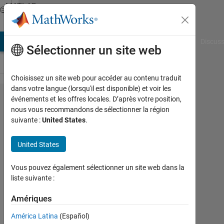
Passer au contenu
MATLAB
Answers
AB Answers
File Exchange
Cody
AI Chat Playground
Discuss
Sélectionner un site web
Choisissez un site web pour accéder au contenu traduit
dans votre langue (lorsqu'il est disponible) et voir les
App
événements et les offres locales. D’après votre position,
nous vous recommandons de sélectionner la région
Designer
suivante :
United States
.
Image
Properties
United States
Vous pouvez également sélectionner un site web dans la
Trevor
liste suivante :
5
Juil
Amériques
2023
América Latina
(Español)
1