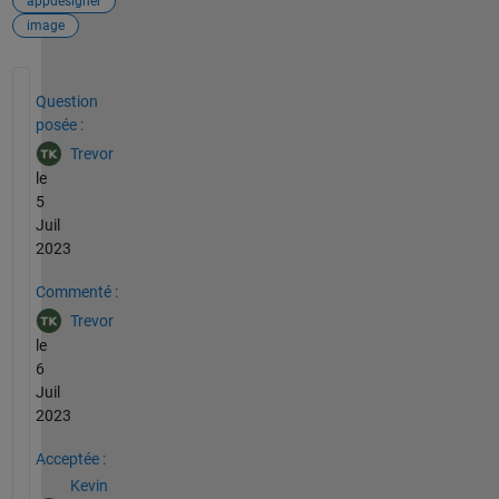
appdesigner
image
Voir également
Question
posée :
Trevor
le
5
Juil
2023
Commenté :
Trevor
le
6
Juil
2023
Acceptée :
Kevin