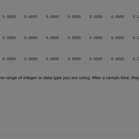
 0.0000    0.0000    0.0000    0.0000    0.0000    0.0000    0.0
 0.0000    0.0000    0.0000    0.0000    0.0000    0.0000    0.0
 0.0000    0.0000    0.0000    0.0000    0.0000    0.0000    0.0
he range of integer or data type you are using. After a certain time, they
 0.0000    0.0000    0.0000    0.0000    0.0000    0.0000    0.0
 0.0000    0.0000    0.0000    0.0000    0.0000    0.0000    0.0
 0.0000    0.0000    0.0000    0.0000    0.0000    0.0000    0.0