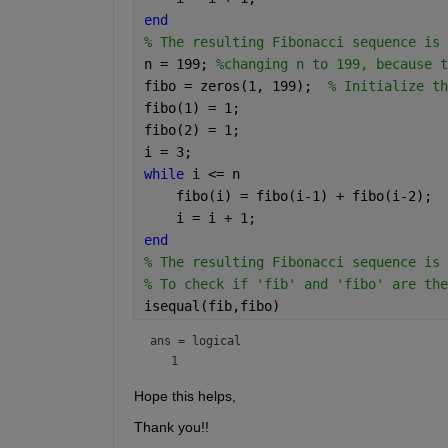
end
    0.0000    0.0000    0.0000    0.0000  
% The resulting Fibonacci sequence is 
  Columns 134 through 152

n = 199; 
%changing n to 199, because t
fibo = zeros(1, 199);  
% Initialize th
    0.0000    0.0000    0.0000    0.0000  
fibo(1) = 1; 
  Columns 153 through 171

fibo(2) = 1;  
i = 3;
    0.0000    0.0000    0.0000    0.0000  
while 
i <= n
  Columns 172 through 190

    fibo(i) = fibo(i-1) + fibo(i-2);
    i = i + 1;
    0.0000    0.0000    0.0000    0.0000  
end
  Columns 191 through 199

% The resulting Fibonacci sequence is 
% To check if 'fib' and 'fibo' are the
    0.0369    0.0597    0.0966    0.1564  
isequal(fib,fibo)
ans = 
logical
Hope this helps,
Thank you!!  