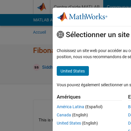
Passer au contenu
Centre d’aide MATLAB
Communau
MATLAB Answers
File Exchange
Cody
AI Cha
Accueil
Poser une question
Répondre
Pa
Sélectionner un sit
Fibonacci Series using while l
Choisissez un site web pour accéder au con
position, nous vous recommandons de séle
Répons
Siddhesh
6 Juil 2023
3 Réponses
United States
Vous pouvez également sélectionner un sit
Amériques
E
América Latina
(Español)
B
Canada
(English)
D
This is the code I have written for the generation o
United States
(English)
D