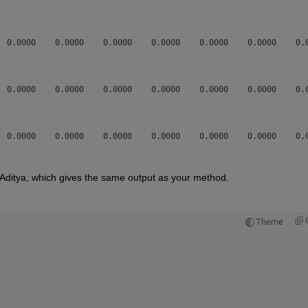
  0.0000    0.0000    0.0000    0.0000    0.0000    0.0000    0.0
  0.0000    0.0000    0.0000    0.0000    0.0000    0.0000    0.0
  0.0000    0.0000    0.0000    0.0000    0.0000    0.0000    0.0
Aditya, which gives the same output as your method.
  0.0000    0.0000    0.0000    0.0000    0.0000    0.0000    0.0
Theme
  0.0000    0.0000    0.0000    0.0000    0.0000    0.0000    0.0
  0.0000    0.0000    0.0000    0.0000    0.0000    0.0000    0.0