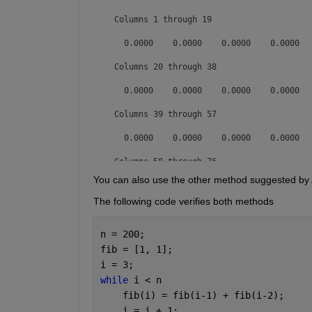
  Columns 1 through 19

    0.0000    0.0000    0.0000    0.0000  
  Columns 20 through 38

    0.0000    0.0000    0.0000    0.0000  
  Columns 39 through 57

    0.0000    0.0000    0.0000    0.0000  
  Columns 58 through 76

You can also use the other method suggested by 
    0.0000    0.0000    0.0000    0.0000  
The following code verifies both methods
  Columns 77 through 95

    0.0000    0.0000    0.0000    0.0000  
n = 200;
fib = [1, 1];
  Columns 96 through 114

i = 3;
while 
i < n
    0.0000    0.0000    0.0000    0.0000  
    fib(i) = fib(i-1) + fib(i-2);
  Columns 115 through 133

    i = i + 1;