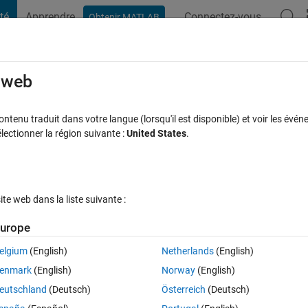
té
Apprendre
Connectez-vous
Obtenir MATLAB
t Playground
Discussions
Compétitions
Blogs
Publication
rcourir
FAQ MATLAB
Plus
e web
oop .
tenu traduit dans votre langue (lorsqu'il est disponible) et voir les événe
ctionner la région suivante :
United States
.
e acceptée
Mise à jour 30 Jan 2024
18 Vues (30 jours)
e web dans la liste suivante :
urope
elgium
(English)
Netherlands
(English)
0 votes
enmark
(English)
Norway
(English)
f Fibonnaci series for n < 200 using while loop . 
eutschland
(Deutsch)
Österreich
(Deutsch)