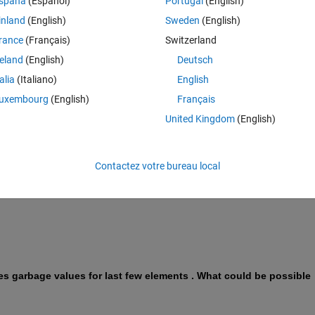
spaña
(Español)
Portugal
(English)
 
inland
(English)
Sweden
(English)
rance
(Français)
Switzerland
reland
(English)
Deutsch
talia
(Italiano)
English
uxembourg
(English)
Français
United Kingdom
(English)
Contactez votre bureau local
values for last few elements . What could be possible reason for this ? 
ves garbage values for last few elements . What could be possible 