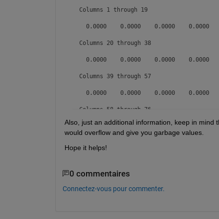
  Columns 1 through 19

    0.0000    0.0000    0.0000    0.0000   
  Columns 20 through 38

    0.0000    0.0000    0.0000    0.0000   
  Columns 39 through 57

    0.0000    0.0000    0.0000    0.0000   
  Columns 58 through 76

Also, just an additional information, keep in mind t
    0.0000    0.0000    0.0000    0.0000   
would overflow and give you garbage values.
  Columns 77 through 95

Hope it helps!
    0.0000    0.0000    0.0000    0.0000   
0 commentaires
  Columns 96 through 114

Connectez-vous pour commenter.
    0.0000    0.0000    0.0000    0.0000   
  Columns 115 through 133
