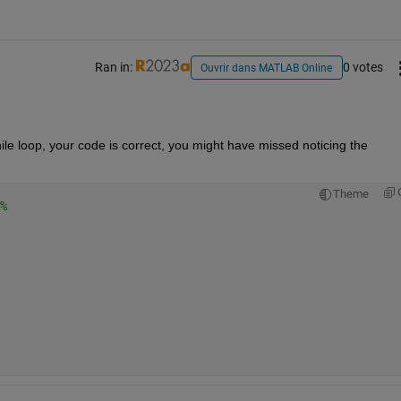
 0.0000    0.0000    0.0000    0.0000    0.0000    0.0000    0.0
Ran in:
0 votes
Ouvrir dans MATLAB Online
 0.0000    0.0000    0.0000    0.0000    0.0000    0.0000    0.0
 0.0000    0.0000    0.0000    0.0000    0.0000    0.0000    0.0
le loop, your code is correct, you might have missed noticing the 
Theme
 0.0000    0.0000    0.0001    0.0001    0.0002    0.0003    0.0
% 
  0.2530    0.4093    0.6623    1.0717    1.7340    2.8057