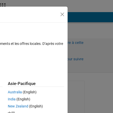
Plus
Connectez-vous pour répondre à cette
ments et les offres locales. D’après votre
question.
Partager
Connectez-vous pour suivre
l’activité
Asie-Pacifique
Question posée :
Australia
(English)
Siddhesh
India
(English)
le 6 Juil 2023
New Zealand
(English)
Réponse apportée :