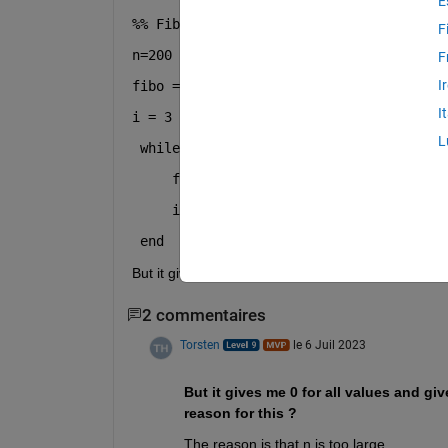
E
%% Fibonacci series using while loop %%
F
n=200 ; 
F
I
fibo = [1,1] ; 
I
i = 3 ;
L
while 
i < n 
     fibo(i) = fibo(i-1)+fibo(i-2);
     i=i+1 ;
end 
But it gives me 0 for all values and gives garbage 
2 commentaires
Torsten
le 6 Juil 2023
But it gives me 0 for all values and gi
reason for this ? 
The reason is that n is too large.