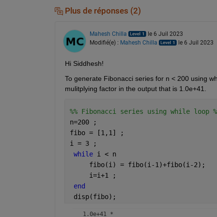
    0.0000    0.0000    0.0000    0.0000   
Plus de réponses (2)
  Columns 134 through 152

Mahesh Chilla
le 6 Juil 2023
    0.0000    0.0000    0.0000    0.0000   
Modifié(e) :
Mahesh Chilla
le 6 Juil 2023
  Columns 153 through 171

Hi Siddhesh!
    0.0000    0.0000    0.0000    0.0000   
To generate Fibonacci series for n < 200 using whi
mulitplying factor in the output that is 1.0e+41.
  Columns 172 through 190

    0.0000    0.0000    0.0000    0.0000   
%% Fibonacci series using while loop %
n=200 ; 
  Columns 191 through 200

fibo = [1,1] ; 
    0.0369    0.0597    0.0966    0.1564  
i = 3 ;
while 
i < n 
     fibo(i) = fibo(i-1)+fibo(i-2);
     i=i+1 ;
end 
 disp(fibo);
   1.0e+41 *
