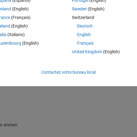
spaña
(Español)
Portugal
(English)
inland
(English)
Sweden
(English)
t work:
rance
(Français)
Switzerland
reland
(English)
Deutsch
talia
(Italiano)
English
uxembourg
(English)
Français
United Kingdom
(English)
) * Array2(b-1,a-1));
Contactez votre bureau local
s ancien