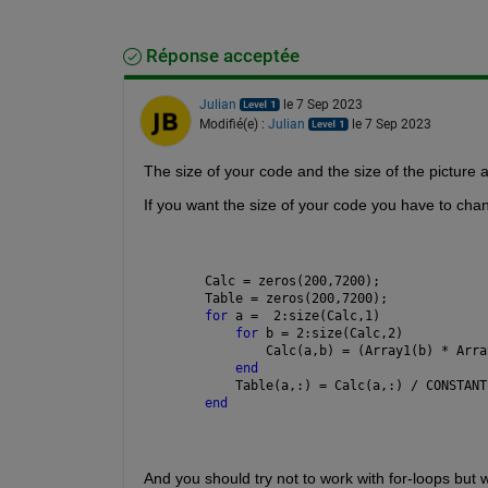
Réponse acceptée
Julian
le 7 Sep 2023
Modifié(e) :
Julian
le 7 Sep 2023
The size of your code and the size of the picture a
If you want the size of your code you have to cha
Calc = zeros(200,7200);
Table = zeros(200,7200);
for 
a =  2:size(Calc,1)
for 
b = 2:size(Calc,2)
        Calc(a,b) = (Array1(b) * Arra
end
    Table(a,:) = Calc(a,:) / CONSTANT
end
And you should try not to work with for-loops but 