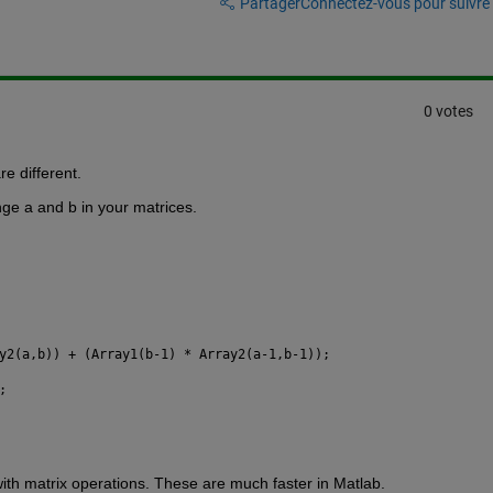
Partager
Connectez-vous pour suivre l
0 votes
re different.
nge a and b in your matrices.
y2(a,b)) + (Array1(b-1) * Array2(a-1,b-1));
;
with matrix operations. These are much faster in Matlab.