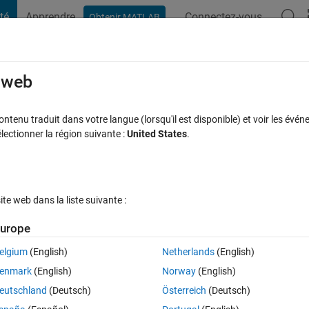
té
Apprendre
Connectez-vous
Obtenir MATLAB
t Playground
Discussions
Compétitions
Blogs
Publication
rcourir
FAQ MATLAB
Plus
e web
tenu traduit dans votre langue (lorsqu'il est disponible) et voir les événe
ctionner la région suivante :
United States
.
onse acceptée
Mise à jour 7 Sep 2023
31 Vues (30 jours)
e web dans la liste suivante :
Afficher commentaires plus
urope
elgium
(English)
Netherlands
(English)
0 votes
enmark
(English)
Norway
(English)
op .  
eutschland
(Deutsch)
Österreich
(Deutsch)
erstand.