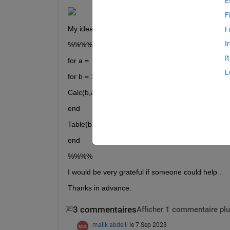
E
F
My idea was to code something like this but it didn
F
I
%%%%
I
for a =  1:200
L
for b = 1:7200
Calc(b,a) = (Array1(b) * Array2(b,a)) + (Array1(b-1
end
Table(b,a) = Calc(b,a) / constant;
end
%%%% 
I would be very grateful if someone could help .
Thanks in advance.
3 commentaires
Afficher 1 commentaire plu
malik abdelli
le 7 Sep 2023