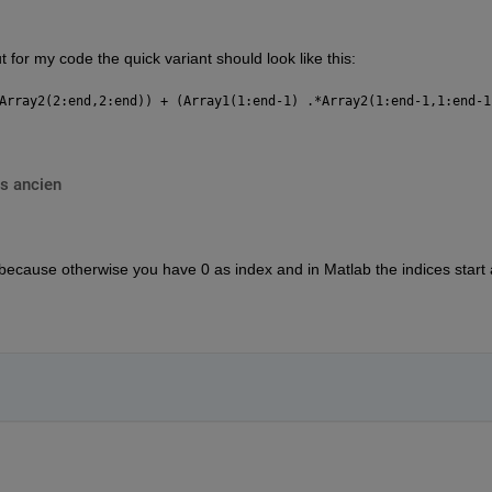
 for my code the quick variant should look like this:
Array2(2:end,2:end)) + (Array1(1:end-1) .*Array2(1:end-1,1:end-1
s ancien
 because otherwise you have 0 as index and in Matlab the indices start 