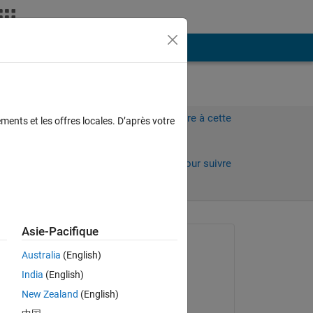
Plus
Connectez-vous pour répondre à cette
ments et les offres locales. D’après votre
question.
Partager
Connectez-vous pour suivre
l’activité
 anciens
Asie-Pacifique
Question posée :
Australia
(English)
malik abdelli
India
(English)
le 7 Sep 2023
New Zealand
(English)
Modifié(e) :