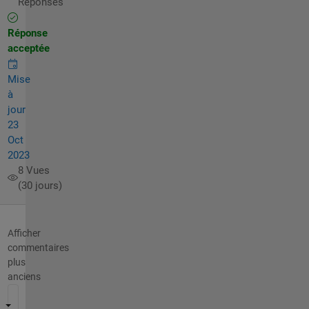
Réponses
Réponse
acceptée
Mise
à
jour
23
Oct
2023
8 Vues
(30 jours)
Afficher
commentaires
plus
anciens