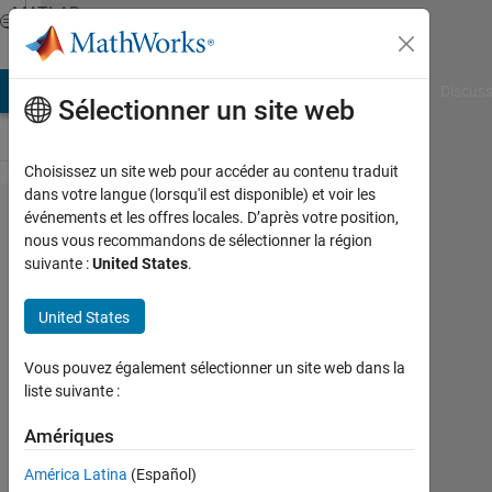
Passer au contenu
MATLAB
Answers
AB Answers
File Exchange
Cody
AI Chat Playground
Discuss
Sélectionner un site web
Choisissez un site web pour accéder au contenu traduit
dans votre langue (lorsqu'il est disponible) et voir les
cell
événements et les offres locales. D’après votre position,
nous vous recommandons de sélectionner la région
配列
suivante :
United States
.
に格
納さ​
United States
れ
Vous pouvez également sélectionner un site web dans la
て
liste suivante :
い
Amériques
る
ク
América Latina
(Español)