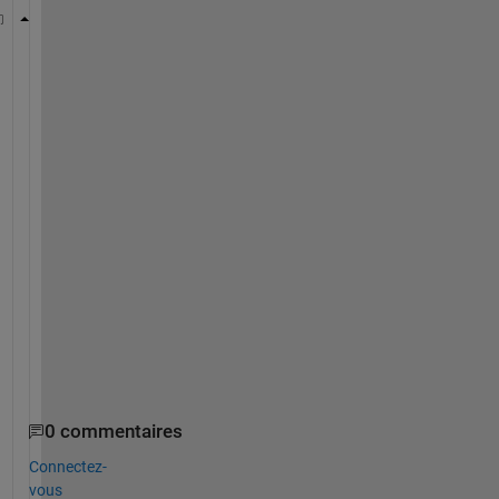
% 予測結果を画像データに変換する。
predicted_image = reshape(yfit, size_array(1), size
% セル配列内のユニークなクラス名を取得
unique_classes = unique(yfit);
% クラスの数を計算
num_classes = numel(unique_classes);
% クラスごとの色を生成
class_colors = jet(num_classes); 
% 例としてJet colo
% クラスごとに色を変えて画像として表示
0 commentaires
Connectez-
vous