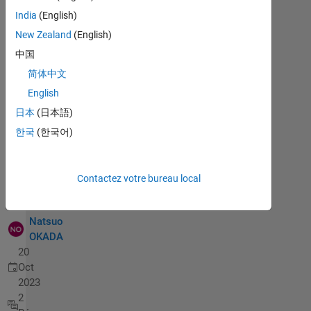
ど
India
(English)
う
New Zealand
(English)
す
中国
れ​
简体中文
ば
English
よ
日本
(日本語)
い
한국
(한국어)
で
す
か？
Contactez votre bureau local
Natsuo
OKADA
20
Oct
2023
2