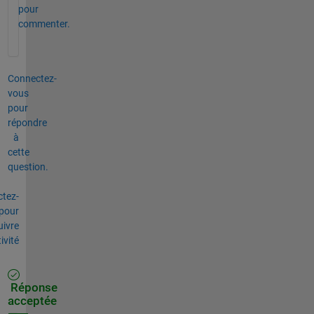
pour
commenter.
Connectez-
vous
pour
répondre
à
cette
question.
tez-
pour
uivre
tivité
Réponse
acceptée