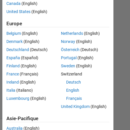
kaur
Canada
(English)
17
United States
(English)
Jan
2024
Europe
2
Réponses
Belgium
(English)
Netherlands
(English)
Denmark
(English)
Norway
(English)
Réponse
Deutschland
(Deutsch)
Österreich
(Deutsch)
acceptée
España
(Español)
Portugal
(English)
Mise
Finland
(English)
Sweden
(English)
à
France
(Français)
Switzerland
jour
Ireland
(English)
Deutsch
14
Italia
(Italiano)
English
Mai
2024
Luxembourg
(English)
Français
9 Vues
United Kingdom
(English)
(30 jours)
Asie-Pacifique
Australia
(English)