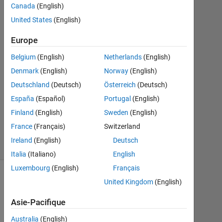
2
Canada
(English)
Réponses
United States
(English)
Réponse
Europe
acceptée
Belgium
(English)
Netherlands
(English)
Mise
Denmark
(English)
Norway
(English)
à
Deutschland
(Deutsch)
Österreich
(Deutsch)
jour
España
(Español)
Portugal
(English)
23
Finland
(English)
Sweden
(English)
Fév
2024
France
(Français)
Switzerland
73 Vues
Ireland
(English)
Deutsch
(30 jours)
Italia
(Italiano)
English
Luxembourg
(English)
Français
Afficher
United Kingdom
(English)
commentaires
plus
Asie-Pacifique
anciens
Australia
(English)