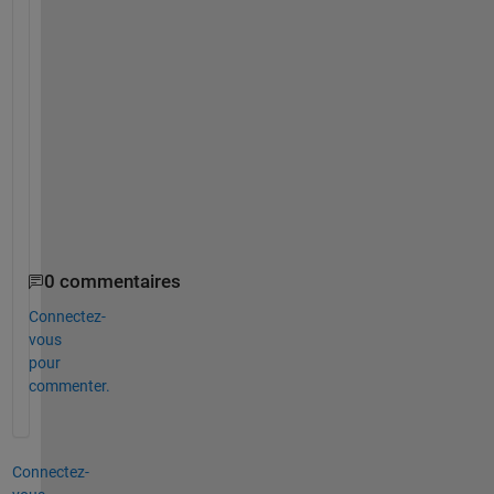
し
く
お
願
い
い
た
し
ま
す
。
0 commentaires
Connectez-
vous
pour
commenter.
Connectez-