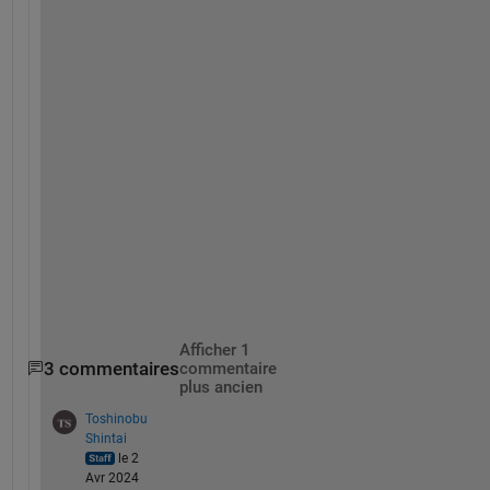
ち
ら
、
い
か
が
で
し
ょ
う
か
。
Afficher 1
3 commentaires
commentaire
plus ancien
Toshinobu
Shintai
le 2
Avr 2024