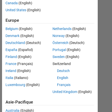
Canada
(English)
United States
(English)
Ankit
Europe
28
Avr
Belgium
(English)
Netherlands
(English)
2024
Denmark
(English)
Norway
(English)
2
Deutschland
(Deutsch)
Österreich
(Deutsch)
Réponses
España
(Español)
Portugal
(English)
Réponse
Finland
(English)
Sweden
(English)
acceptée
France
(Français)
Switzerland
Ireland
(English)
Deutsch
Mise
à
Italia
(Italiano)
English
jour
Luxembourg
(English)
Français
29
United Kingdom
(English)
Avr
2024
Asie-Pacifique
175 Vues
(30 jours)
Australia
(English)