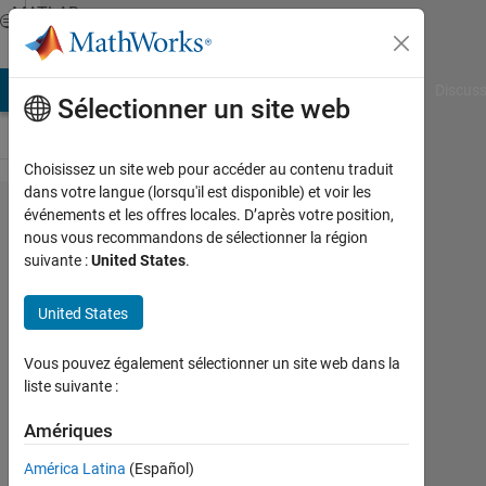
Passer au contenu
MATLAB
Answers
AB Answers
File Exchange
Cody
AI Chat Playground
Discuss
Sélectionner un site web
Choisissez un site web pour accéder au contenu traduit
dans votre langue (lorsqu'il est disponible) et voir les
Find
événements et les offres locales. D’après votre position,
nous vous recommandons de sélectionner la région
data
suivante :
United States
.
from
txt
United States
file
Vous pouvez également sélectionner un site web dans la
liste suivante :
Cem
Eren
Amériques
Aslan
América Latina
(Español)
29