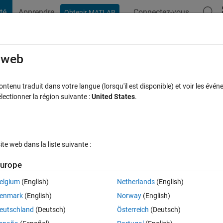
té
Apprendre
Connectez-vous
Obtenir MATLAB
t Playground
Discussions
Compétitions
Blogs
Publication
rcourir
FAQ MATLAB
Plus
e web
n without Negative(-) mark
tenu traduit dans votre langue (lorsqu'il est disponible) et voir les événe
ctionner la région suivante :
United States
.
e acceptée
Mise à jour 7 Mai 2024
5 Vues (30 jours)
e web dans la liste suivante :
urope
elgium
(English)
Netherlands
(English)
Ran in:
0 votes
Ouvrir dans MATLAB Online
enmark
(English)
Norway
(English)
 the - mark?
eutschland
(Deutsch)
Österreich
(Deutsch)