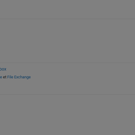
box
de
et
File Exchange