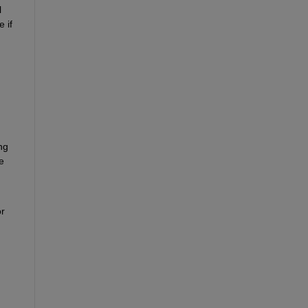
 
if 
g 
 
r 