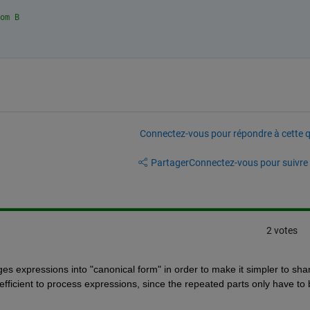
om B
Connectez-vous pour répondre à cette q
Partager
Connectez-vous pour suivre l
2 votes
 expressions into "canonical form" in order to make it simpler to shar
efficient to process expressions, since the repeated parts only have to 