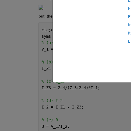
E
F
but, the result always show the MINUS sign mark.
F
I
clc;clear;
I
syms 
Z_1 Z_2 Z_3 Z_4 I_1
L
% (a) V_1 
V_1 = I_1 * (Z_1*Z_2/(Z_1+Z_2) + Z_3*Z
% (b) I_Z1
I_Z1 = Z_2/(Z_1+Z_2)*I_1;
% (c) I_Z3
I_Z3 = Z_4/(Z_3+Z_4)*I_1;
% (d) I_2
I_2 = I_Z1 - I_Z3;
% (e) B
B = V_1/I_2;