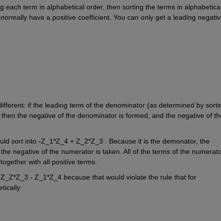
 each term in alphabetical order, then sorting the terms in alphabetical
 normally have a positive coefficient. You can only get a leading negative 
different: if the leading term of the denominator (as determined by sortin
 then the negative of the denominator is formed, and the negative of the
d sort into -Z_1*Z_4 + Z_2*Z_3 . Because it is the demonator, the 
e negative of the numerator is taken. All of the terms of the numerato
ogether with all positive terms.
Z_Z*Z_3 - Z_1*Z_4 because that would violate the rule that for 
ically 