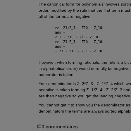
The canonical form for polynomials involves sorting
order, modified by the rule that the first term must
all of the terms are negative
>> -Z1+Z_1 - Z10 - Z_10
ans =
Z_1 - Z10 - Z1 - Z_10
>> -Z1-Z_1 - Z10 - Z_10
ans =
- Z1 - Z10 - Z_1 - Z_10
However, when forming rationals, the rule is a bit 
in alphabetical order) would normally be negative,
numerator is taken.
Your denominator is Z_2*Z_3 - Z_1*Z_4 which woul
negative is taken forming Z_1*Z_4 - Z_2*Z_3 and th
are then negative so you get the leading negative t
You cannot get it to show you the denominator as 
denominators the terms are always sorted alphabet
0 commentaires