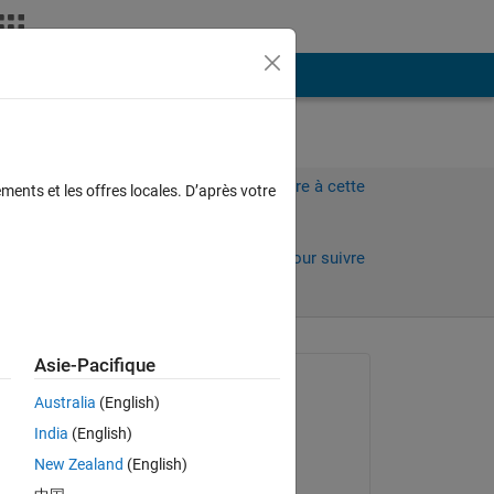
Plus
Connectez-vous pour répondre à cette
ments et les offres locales. D’après votre
question.
Partager
Connectez-vous pour suivre
l’activité
Asie-Pacifique
Question posée :
Australia
(English)
CrossFire
India
(English)
le 1 Mai 2024
New Zealand
(English)
Réponse apportée :