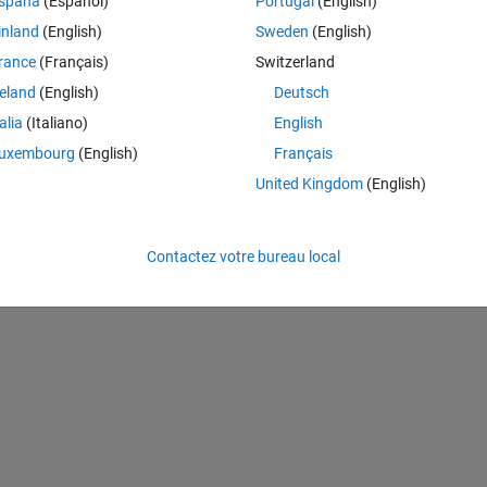
spaña
(Español)
Portugal
(English)
inland
(English)
Sweden
(English)
 
rance
(Français)
Switzerland
reland
(English)
Deutsch
Theme
talia
(Italiano)
English
uxembourg
(English)
Français
_4/(Z_3+Z_4));
United Kingdom
(English)
Contactez votre bureau local