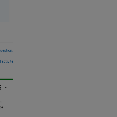
uestion.
’activité
e 
be 