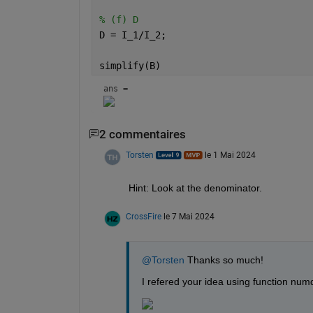
% (f) D
D = I_1/I_2;
simplify(B)
ans = 
2 commentaires
Torsten
le 1 Mai 2024
Hint: Look at the denominator. 
CrossFire
le 7 Mai 2024
@Torsten
 Thanks so much! 
I refered your idea using function num