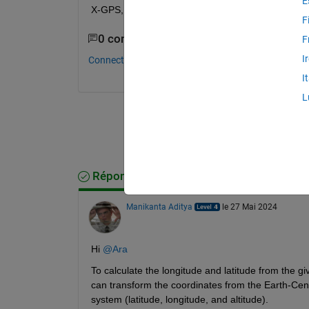
E
X-GPS, Y-GPS, and Z-GPS as well as X-LEO, Y-LEO
F
0 commentaires
F
I
Connectez-vous pour commenter.
I
L
Réponse acceptée
Manikanta Aditya
le 27 Mai 2024
Hi 
@Ara
To calculate the longitude and latitude from the g
can transform the coordinates from the Earth-Cen
system (latitude, longitude, and altitude).