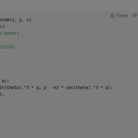
:
Theme
stom(x, y, z)
id
n meters
ricity
 a);
in(theta).^3 * a, p - e2 * cos(theta).^3 * a);
);