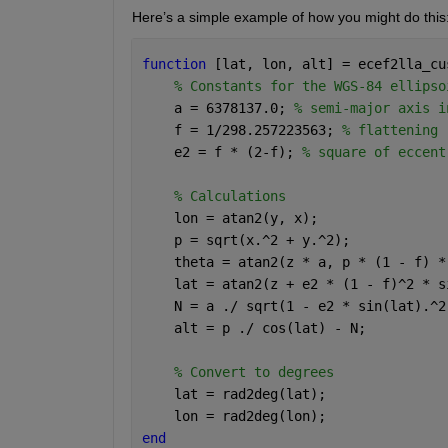
Here’s a simple example of how you might do this
function 
[lat, lon, alt] = ecef2lla_cu
% Constants for the WGS-84 ellipso
    a = 6378137.0; 
% semi-major axis i
    f = 1/298.257223563; 
% flattening
    e2 = f * (2-f); 
% square of eccent
% Calculations
    lon = atan2(y, x);
    p = sqrt(x.^2 + y.^2);
    theta = atan2(z * a, p * (1 - f) *
    lat = atan2(z + e2 * (1 - f)^2 * s
    N = a ./ sqrt(1 - e2 * sin(lat).^2
    alt = p ./ cos(lat) - N;
% Convert to degrees
    lat = rad2deg(lat);
    lon = rad2deg(lon);
end