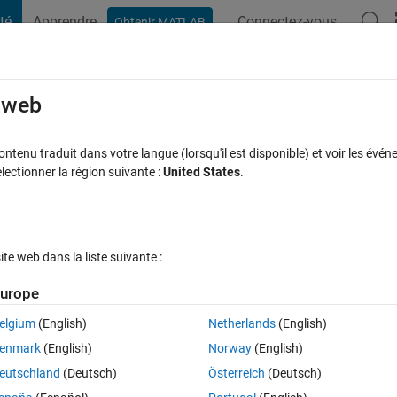
té
Apprendre
Connectez-vous
Obtenir MATLAB
t Playground
Discussions
Compétitions
Blogs
Publication
rcourir
FAQ MATLAB
Plus
e web
ude?
tenu traduit dans votre langue (lorsqu'il est disponible) et voir les événe
ctionner la région suivante :
United States
.
ceptée
Mise à jour 29 Mai 2024
57 Vues (30 jours)
e web dans la liste suivante :
Afficher commentaires plus
urope
elgium
(English)
Netherlands
(English)
0 votes
enmark
(English)
Norway
(English)
eutschland
(Deutsch)
Österreich
(Deutsch)
al electron content (TEC) using GNSS radio occulttaion (RO) data. I have 