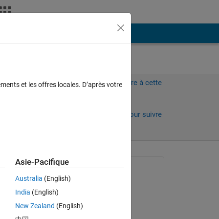
Plus
Connectez-vous pour répondre à cette
ments et les offres locales. D’après votre
question.
Partager
Connectez-vous pour suivre
l’activité
 anciens
Asie-Pacifique
Question posée :
Australia
(English)
Ara
India
(English)
le 27 Mai 2024
New Zealand
(English)
Commenté :
the 