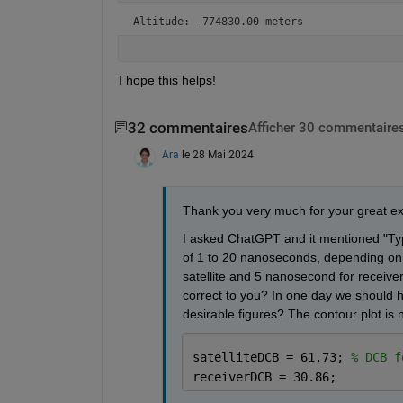
Altitude: -774830.00 meters
I hope this helps!
32 commentaires
Afficher 30 commentaires
Ara
le 28 Mai 2024
Thank you very much for your great ex
I asked ChatGPT and it mentioned "Typ
of 1 to 20 nanoseconds, depending on t
satellite and 5 nanosecond for receive
correct to you? In one day we should h
desirable figures? The contour plot is
satelliteDCB = 61.73; 
% DCB f
receiverDCB = 30.86;