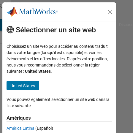
Passer au contenu
MATLAB
Answers
AB Answers
File Exchange
Cody
AI Chat Playground
Discuss
Sélectionner un site web
Choisissez un site web pour accéder au contenu traduit
dans votre langue (lorsqu'il est disponible) et voir les
Dealing
événements et les offres locales. D’après votre position,
nous vous recommandons de sélectionner la région
with
suivante :
United States
.
multiline
text
United States
Vous pouvez également sélectionner un site web dans la
easily
liste suivante :
confused
15
Amériques
Nov
2011
América Latina
(Español)