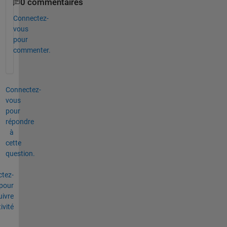
0 commentaires
Connectez-
vous
pour
commenter.
Connectez-
vous
pour
répondre
à
cette
question.
tez-
pour
uivre
tivité