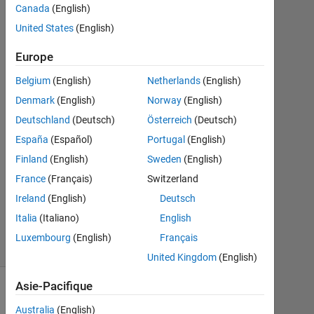
Canada
(English)
United States
(English)
Mario
6
Europe
Août
2024
Belgium
(English)
Netherlands
(English)
1
Denmark
(English)
Norway
(English)
Réponse
Deutschland
(Deutsch)
Österreich
(Deutsch)
Mise
España
(Español)
Portugal
(English)
à
Finland
(English)
Sweden
(English)
jour
France
(Français)
Switzerland
25
Ireland
(English)
Deutsch
Août
2024
Italia
(Italiano)
English
17 Vues
Luxembourg
(English)
Français
(30 jours)
United Kingdom
(English)
Asie-Pacifique
Australia
(English)