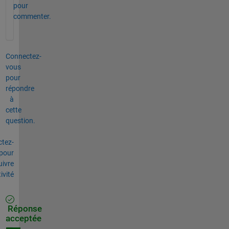
pour
commenter.
Connectez-
vous
pour
répondre
à
cette
question.
tez-
pour
uivre
tivité
Réponse
acceptée