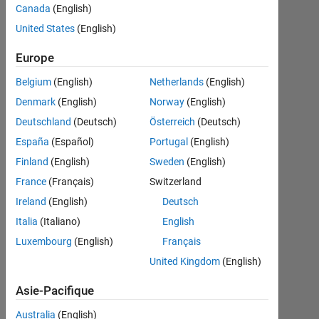
用​
Canada
(English)
し
United States
(English)
て
Europe
い
Belgium
(English)
Netherlands
(English)
た
Denmark
(English)
Norway
(English)
ア
Deutschland
(Deutsch)
Österreich
(Deutsch)
プ
España
(Español)
Portugal
(English)
リ
Finland
(English)
Sweden
(English)
で
France
(Français)
Switzerland
急
Ireland
(English)
Deutsch
に​
Italia
(Italiano)
English
メ
Luxembourg
(English)
Français
モ
United Kingdom
(English)
リ
Asie-Pacifique
不
Australia
(English)