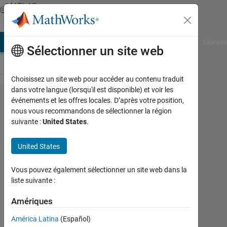
Passer au contenu
MATLAB
Answers
AB Answers
File Exchange
Cody
AI Chat Playground
Discuss
Sélectionner un site web
Choisissez un site web pour accéder au contenu traduit
dans votre langue (lorsqu'il est disponible) et voir les
1
événements et les offres locales. D’après votre position,
nous vous recommandons de sélectionner la région
年
suivante :
United States
.
以
上
United States
問
Vous pouvez également sélectionner un site web dans la
題
liste suivante :
な
Amériques
く
使
América Latina
(Español)