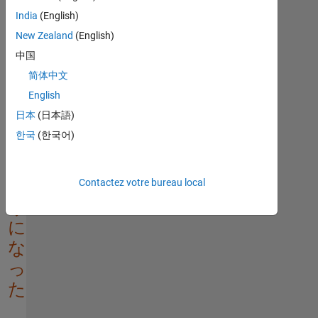
足
India
(English)
エ
New Zealand
(English)
ラ
中国
ー
简体中文
が
English
発​
日本
(日本語)
生
한국
(한국어)
す
る
よ
Contactez votre bureau local
う
に
な
っ
た