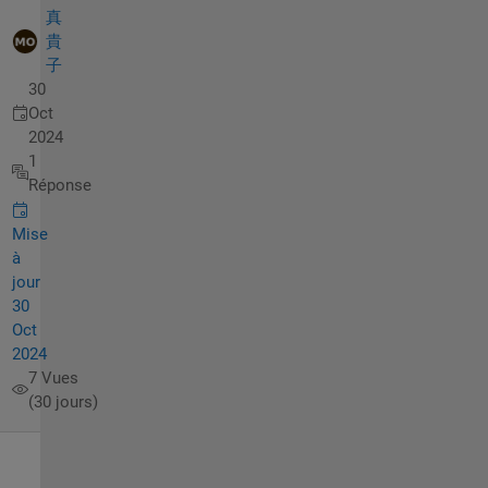
真
貴
子
30
Oct
2024
1
Réponse
Mise
à
jour
30
Oct
2024
7 Vues
(30 jours)