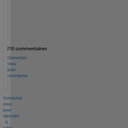
だ
き
た
い
で
す
。
0 commentaires
Connectez-
vous
pour
commenter.
Connectez-
vous
pour
répondre
à
cette