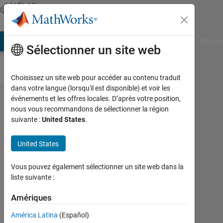
Passer au contenu
MATLAB
Answers
AB Answers
File Exchange
Cody
AI Chat Playground
Discuss
Sélectionner un site web
Choisissez un site web pour accéder au contenu traduit
dans votre langue (lorsqu'il est disponible) et voir les
Visualizing
événements et les offres locales. D’après votre position,
nous vous recommandons de sélectionner la région
4
suivante :
United States
.
Dimensional
NetCDF
United States
Files
Vous pouvez également sélectionner un site web dans la
liste suivante :
Asyam
Mulayyan
Amériques
7
América Latina
(Español)
Nov