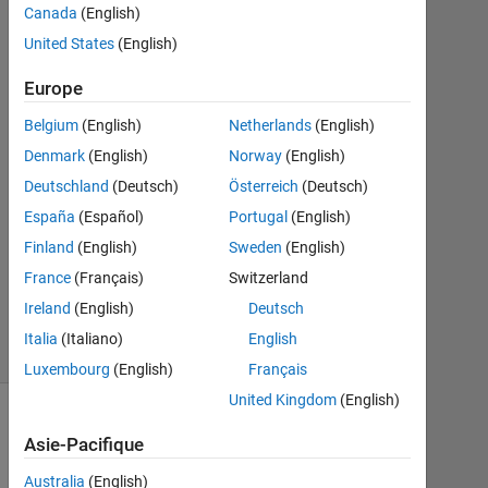
Canada
(English)
2024
1
United States
(English)
Réponse
Europe
Réponse
Belgium
(English)
Netherlands
(English)
acceptée
Denmark
(English)
Norway
(English)
Mise
Deutschland
(Deutsch)
Österreich
(Deutsch)
à
España
(Español)
Portugal
(English)
jour
Finland
(English)
Sweden
(English)
7
France
(Français)
Switzerland
Nov
2024
Ireland
(English)
Deutsch
27 Vues
Italia
(Italiano)
English
(30 jours)
Luxembourg
(English)
Français
United Kingdom
(English)
Asie-Pacifique
Australia
(English)