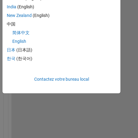
India
(English)
New Zealand
(English)
中国
简体中文
I
s 
English
i
日本
(日本語)
t 
한국
(한국어)
p
o
s
s
Contactez votre bureau local
i
b
l
e 
t
o 
v
i
s