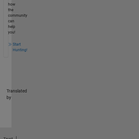
how
the
community
can
help
you!
Start
Hunting!
Translated
by
Trust