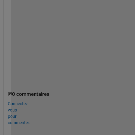
f
u
l
. 
T
h
a
n
k 
y
o
u
.
0 commentaires
Connectez-
vous
pour
commenter.