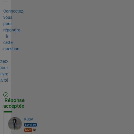
Connectez-
vous
pour
répondre
à
cette
question.
tez-
pour
uivre
tivité
Réponse
acceptée
KSSV
le