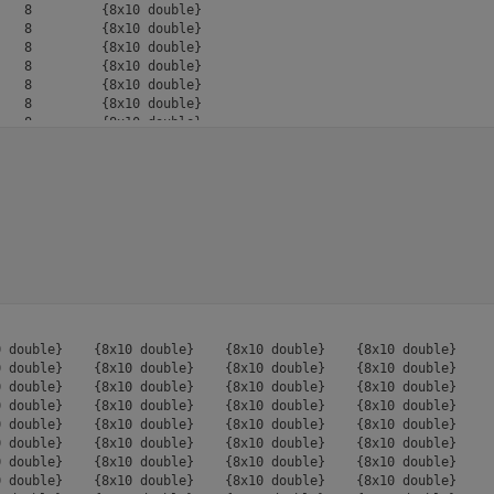
   8         {8x10 double}

   8         {8x10 double}

   8         {8x10 double}

   8         {8x10 double}

   8         {8x10 double}

   8         {8x10 double}

   8         {8x10 double}

   8         {8x10 double}

   8         {8x10 double}

   8         {8x10 double}

   8         {8x10 double}

 double}    {8x10 double}    {8x10 double}    {8x10 double}

 double}    {8x10 double}    {8x10 double}    {8x10 double}

 double}    {8x10 double}    {8x10 double}    {8x10 double}

 double}    {8x10 double}    {8x10 double}    {8x10 double}

 double}    {8x10 double}    {8x10 double}    {8x10 double}

 double}    {8x10 double}    {8x10 double}    {8x10 double}

 double}    {8x10 double}    {8x10 double}    {8x10 double}

 double}    {8x10 double}    {8x10 double}    {8x10 double}
