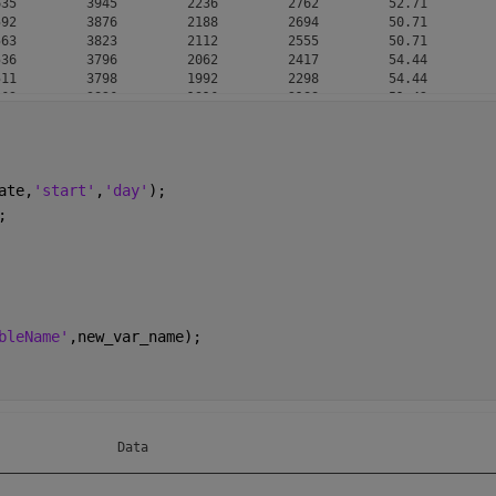
35         3945         2236         2762         52.71         
92         3876         2188         2694         50.71         
63         3823         2112         2555         50.71         
36         3796         2062         2417         54.44         
11         3798         1992         2298         54.44         
63         3826         1916         2188         51.42         
92         3873         1876         2108         51.42        2
65         3942         1869         2027            76        2
83         4065         1827         1956            76       12
89         4231         1777         1897         83.33       15
ate,
'start'
,
'day'
);
;
bleName'
,new_var_name);
               Data                                             
________________________________________________________________