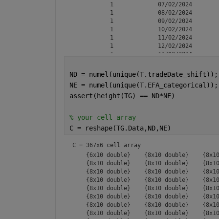
           1             07/02/2024        
           1             08/02/2024        
           1             09/02/2024        
           1             10/02/2024        
           1             11/02/2024        
           1             12/02/2024        
           1             13/02/2024        
           1             14/02/2024        
           1             15/02/2024        
ND = numel(unique(T.tradeDate_shift));
           1             16/02/2024        
NE = numel(unique(T.EFA_categorical));
           1             17/02/2024        
assert(height(TG) == ND*NE)
% your cell array
C = reshape(TG.Data,ND,NE)
C = 
367x6 cell array
    {6x10 double}    {8x10 double}    {8x10
    {8x10 double}    {8x10 double}    {8x10
    {8x10 double}    {8x10 double}    {8x10
    {8x10 double}    {8x10 double}    {8x10
    {8x10 double}    {8x10 double}    {8x10
    {8x10 double}    {8x10 double}    {8x10
    {8x10 double}    {8x10 double}    {8x10
    {8x10 double}    {8x10 double}    {8x10