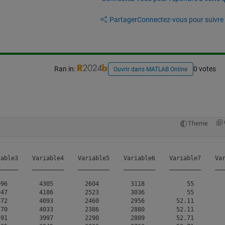
Partager
Connectez-vous pour suivre l
Ran in:
0 votes
Ouvrir dans MATLAB Online
Theme
able3    Variable4    Variable5    Variable6    Variable7    Var
_____    _________    _________    _________    _________    ___
96         4305         2604         3118            55         
47         4186         2523         3036            55         
72         4093         2460         2956         52.11         
70         4033         2386         2880         52.11         
91         3997         2290         2809         52.71         