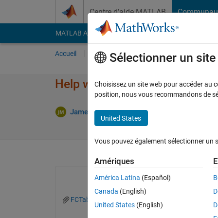
Passer au contenu
Centre d’aide MATLAB
Communau
MATLAB Answers
File Exchange
Cody
AI Cha
Accueil
Poser une question
Répondre
Pa
Sélectionner un sit
Help with findgroups/splitappl
Choisissez un site web pour accéder au con
position, nous vous recommandons de séle
James McBrearty
4 Fév 2025
1 Réponse
United States
Vous pouvez également sélectionner un sit
Amériques
E
América Latina
(Español)
B
Canada
(English)
D
FCTable.mat
United States
(English)
D