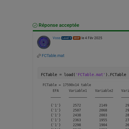
Réponse acceptée
Voss
le 4 Fév 2025
FCTable.mat
FCTable = load(
'FCTable.mat'
).FCTable
FCTable = 
17590x14 table
     EFA     Variable1    Variable2    Vari
    _____    _________    _________    ____
    {'1'}      2572         2149         29
    {'1'}      2507         2068         29
    {'1'}      2438         2003         28
    {'1'}      2363         1955         27
    {'1'}      2298         1904         26