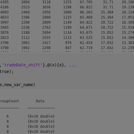
4305      2604      3118      1255    67.705     31.71    20.106
4186      2523      3036      1196    66.822     31.71    19.139
4093      2460      2956      1088    66.263    25.384    18.124
4033      2386      2880      1125    65.468    25.384    17.051
3997      2290      2809      1149    64.822    20.722    16.309
3945      2236      2762      1190    64.671    20.722    15.919
3876      2188      2694      1134    63.675    15.052    15.274
3823      2112      2555      1115    63.525    15.052    14.386
3796      2062      2417       976    62.454    17.032    13.381
3798      1992      2298       847    62.719    17.032    12.239
3826      1916      2188       750    62.608    23.416    11.156
3873      1876      2108       605    62.999    23.416    10.121
3942      1869      2027       404    63.427    36.313    9.2818
,
'tradeDate_shift'
},@(x){x}, 
...
4065      1827      1956       294    62.802    36.313    8.6376
true);
4231      1777      1897       181    59.111    52.666    8.2306
e,new_var_name)
roupCount        Data     

_________    _____________

   6         {6x10 double}

   8         {8x10 double}

   8         {8x10 double}

   8         {8x10 double}
