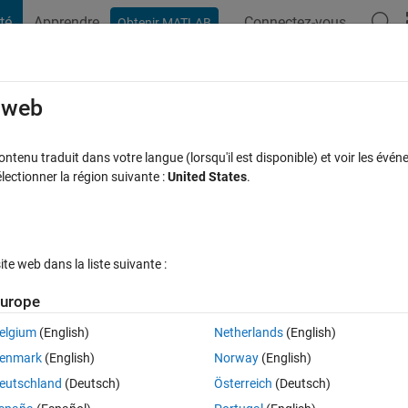
té
Apprendre
Connectez-vous
Obtenir MATLAB
t Playground
Discussions
Compétitions
Blogs
Publication
rcourir
FAQ MATLAB
Plus
e web
y, and general deep learning help.
tenu traduit dans votre langue (lorsqu'il est disponible) et voir les événe
ctionner la région suivante :
United States
.
Réponse acceptée
Mise à jour 8 Fév 2025
6 Vues (30 jours)
e web dans la liste suivante :
urope
elgium
(English)
Netherlands
(English)
0 votes
Ouvrir dans MATLAB Online
enmark
(English)
Norway
(English)
eutschland
(Deutsch)
Österreich
(Deutsch)