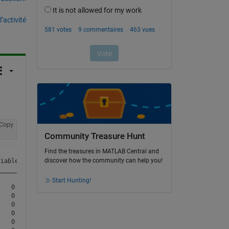
’activité
Copy
Community Treasure Hunt
Find the treasures in MATLAB Central and
discover how the community can help you!
iable8    Variable9    Variable10    Variable11    Variable12   
______    _________    __________    __________    __________   
Start Hunting!
   0        1255         67.705         31.71        20.106     
   0        1196         66.822         31.71        19.139     
   0        1088         66.263        25.384        18.124     
   0        1125         65.468        25.384        17.051     
   0        1149         64.822        20.722        16.309     