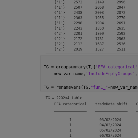
    {'1'}    2572      2149      2996      
    {'1'}    2507      2068      2947      
    {'1'}    2438      2003      2872      
    {'1'}    2363      1955      2770      
    {'1'}    2298      1904      2691      
    {'1'}    2243      1850      2635      
    {'2'}    2201      1809      2592      
    {'2'}    2172      1781      2563      
    {'2'}    2112      1687      2536      
    {'2'}    2019      1527      2511      
    {'2'}    1920      1377      2463      
    {'2'}    1815      1239      2392      
    {'2'}    1737      1109      2365      
TG = groupsummary(T,{
'EFA_categorical'
    {'2'}    1686       989      2383      
    new_var_name,
'IncludeEmptyGroups'
,
    {'3'}    1657       925      2389      
TG = renamevars(TG,
"fun1_"
+new_var_nam
TG = 
2202x4 table
    EFA_categorical    tradeDate_shift    G
    _______________    _______________    _
           1             03/02/2024        
           1             04/02/2024        
           1             05/02/2024        
           1             06/02/2024        