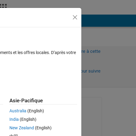
Plus
Connectez-vous pour répondre à cette
ments et les offres locales. D’après votre
question.
Partager
Connectez-vous pour suivre
l’activité
Asie-Pacifique
Question posée :
Australia
(English)
James McBrearty
India
(English)
le 4 Fév 2025
New Zealand
(English)
Commenté :