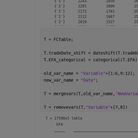
    {'1'}      2243         1850         26
    {'2'}      2201         1809         25
    {'2'}      2172         1781         25
    {'2'}      2112         1687         25
    {'2'}      2019         1527         25
    {'2'}      1920         1377         24
    {'2'}      1815         1239         23
    {'2'}      1737         1109         23
T = FCTable;
    {'2'}      1686          989         23
    {'3'}      1657          925         23
T.tradeDate_shift = dateshift(T.tradeD
T.EFA_categorical = categorical(T.EFA)
old_var_name = 
"Variable"
+[1:6,9:12];
new_var_name = 
"Data"
;
T = mergevars(T,old_var_name,
'NewVaria
T = removevars(T,
"Variable"
+[7,8])
T = 
17590x5 table
     EFA                                   
    _____    ______________________________