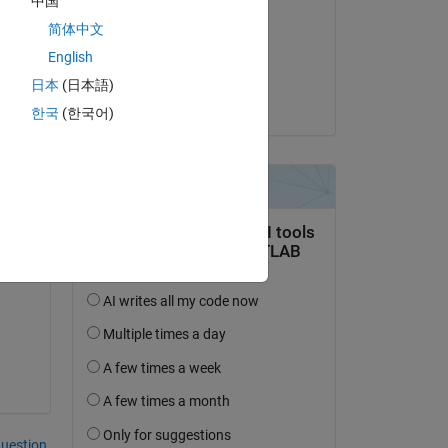
中国
Voss
简体中文
le 8 Fév 2025
English
roup 
Acceptée :
tes 
日本
(日本語)
Voss
한국
(한국어)
Copy
ng 
l be 
uestion.