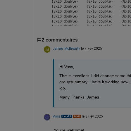
    {8x10 double}    {8x10 double}    {8x10
    {8x10 double}    {8x10 double}    {8x10
    {8x10 double}    {8x10 double}    {8x10
    {8x10 double}    {8x10 double}    {8x10
    {8x10 double}    {8x10 double}    {8x10
    {8x10 double}    {8x10 double}    {8x10
    {8x10 double}    {8x10 double}    {8x10
2 commentaires
James McBrearty
le 7 Fév 2025
Hi Voss, 
This is excellent. I did change some th
groupsummary. I have it working now in a
job.
Many Thanks, James
Voss
le 8 Fév 2025
You're welcome!