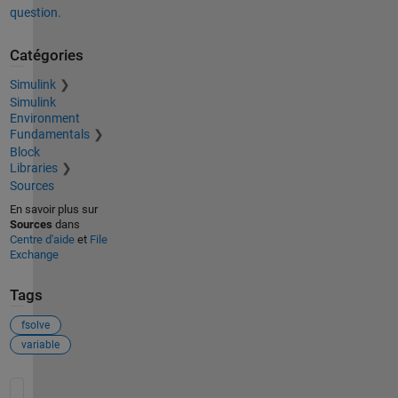
question.
t
i
o
Catégories
n
.
Simulink
F
Simulink
S
Environment
O
Fundamentals
L
V
Block
E
Libraries
c
Sources
a
En savoir plus sur
n
Sources
dans
n
Centre d'aide
et
File
o
Exchange
t
c
o
Tags
n
t
fsolve
i
n
variable
u
e
Voir également
.