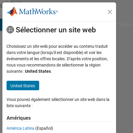
Passer au contenu
MATLAB
Answers
AB Answers
File Exchange
Cody
AI Chat Playground
Discuss
Sélectionner un site web
Choisissez un site web pour accéder au contenu traduit
dans votre langue (lorsqu'il est disponible) et voir les
not
événements et les offres locales. D’après votre position,
nous vous recommandons de sélectionner la région
enough
suivante :
United States
.
input
arguments
United States
using
Vous pouvez également sélectionner un site web dans la
variables
liste suivante :
from
Amériques
another
equation
América Latina
(Español)