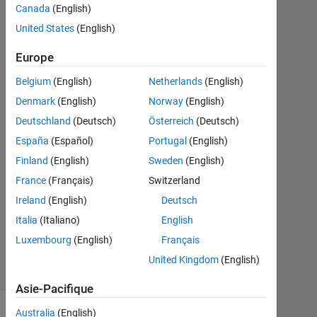
system
Canada
(English)
United States
(English)
Karen
Europe
15
Belgium
(English)
Netherlands
(English)
Mai
2025
Denmark
(English)
Norway
(English)
1
Deutschland
(Deutsch)
Österreich
(Deutsch)
Réponse
España
(Español)
Portugal
(English)
Mise
Finland
(English)
Sweden
(English)
à
France
(Français)
Switzerland
jour
Ireland
(English)
Deutsch
16
Italia
(Italiano)
English
Mai
2025
Luxembourg
(English)
Français
5 Vues
United Kingdom
(English)
(30 jours)
Asie-Pacifique
Australia
(English)