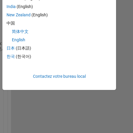
India
(English)
New Zealand
(English)
中国
简体中文
English
:
日本
(日本語)
H
i
한국
(한국어)
, 
I
m 
Contactez votre bureau local
m
o
d
e
l
i
n
g 
a 