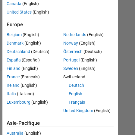
Réponse
Canada
(English)
United States
(English)
Mise
à
Europe
jour
Belgium
(English)
Netherlands
(English)
3
Juin
Denmark
(English)
Norway
(English)
2025
Deutschland
(Deutsch)
Österreich
(Deutsch)
29 Vues
España
(Español)
Portugal
(English)
(30 jours)
Finland
(English)
Sweden
(English)
France
(Français)
Switzerland
Ireland
(English)
Deutsch
Italia
(Italiano)
English
Luxembourg
(English)
Français
United Kingdom
(English)
Asie-Pacifique
e
Australia
(English)