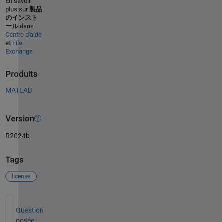
En savoir
plus sur
製品
のインスト
ール
dans
Centre d'aide
et
File
Exchange
Produits
MATLAB
Version
R2024b
Tags
license
Voir également
Question
posée :