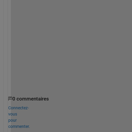
用
い
た
だ
け
る
よ
う
に
な
り
ま
す
。
0 commentaires
Connectez-
vous
pour
commenter.