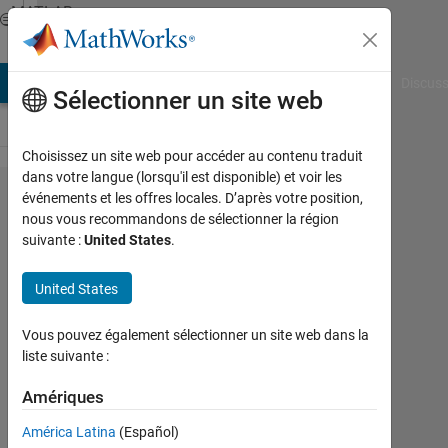
Passer au contenu
MATLAB
Answers
AB Answers
File Exchange
Cody
AI Chat Playground
Discuss
Sélectionner un site web
Choisissez un site web pour accéder au contenu traduit
dans votre langue (lorsqu'il est disponible) et voir les
matlab
événements et les offres locales. D’après votre position,
nous vous recommandons de sélectionner la région
のライ
suivante :
United States
.
センス
につい
United States
て
Vous pouvez également sélectionner un site web dans la
liste suivante :
豊
Amériques
15
Juil
América Latina
(Español)
2025