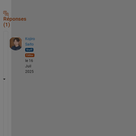
Réponses
(1)
Kojiro
Saito
le 16
Juil
2025
こ
ち
ら
の
回
答