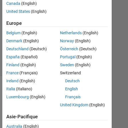
Canada
(English)
1
Réponse
United States
(English)
Europe
Mise
à
Belgium
(English)
Netherlands
(English)
jour
Denmark
(English)
Norway
(English)
16
Juil
Deutschland
(Deutsch)
Österreich
(Deutsch)
2025
España
(Español)
Portugal
(English)
4 Vues
Finland
(English)
Sweden
(English)
(30 jours)
France
(Français)
Switzerland
Ireland
(English)
Deutsch
Italia
(Italiano)
English
Luxembourg
(English)
Français
United Kingdom
(English)
Asie-Pacifique
Australia
(English)