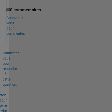
0 commentaires
Connectez-
vous
pour
commenter.
Connectez-
vous
pour
répondre
à
cette
question.
tez-
pour
uivre
tivité