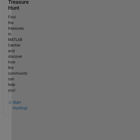
Treasure
Hunt
Find
the
treasures
in
MATLAB
Central
and
discover
how
the
community
can
help
you!
Start
Hunting!