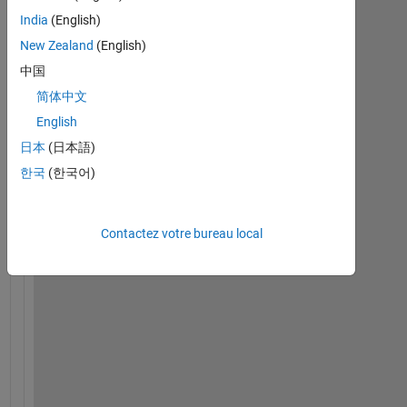
m
India
(English)
a
New Zealand
(English)
t
中国
l
a
简体中文
b
English
の
日本
(日本語)
ラ
イ
한국
(한국어)
セ
ン
ス
Contactez votre bureau local
に
つ
い
て
質
問
で
す
。