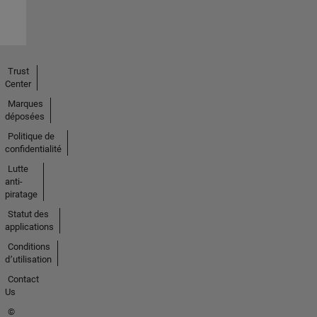
Trust
Center
Marques
déposées
Politique de
confidentialité
Lutte
anti-
piratage
Statut des
applications
Conditions
d՚utilisation
Contact
Us
©