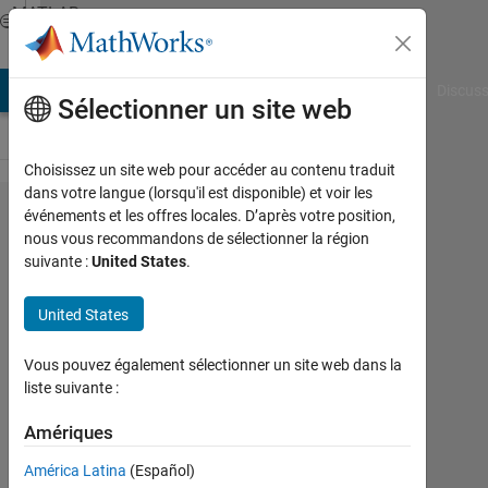
Passer au contenu
MATLAB
Answers
AB Answers
File Exchange
Cody
AI Chat Playground
Discuss
Sélectionner un site web
Choisissez un site web pour accéder au contenu traduit
dans votre langue (lorsqu'il est disponible) et voir les
app object
événements et les offres locales. D’après votre position,
nous vous recommandons de sélectionner la région
not being
suivante :
United States
.
passed to
App GUI
United States
function,
Vous pouvez également sélectionner un site web dans la
intermittently
liste suivante :
Amériques
Corey
10
América Latina
(Español)