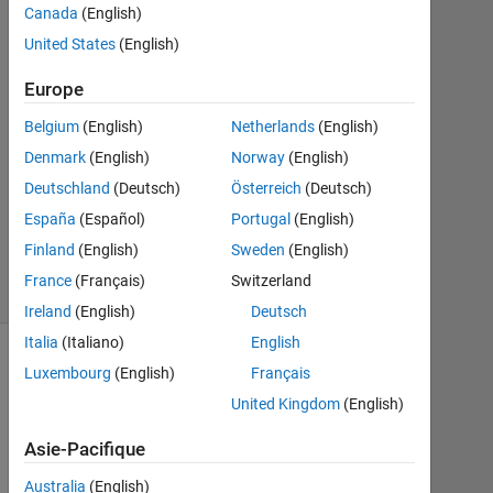
Sep
Canada
(English)
2025
United States
(English)
2
Réponses
Europe
Mise
Belgium
(English)
Netherlands
(English)
à
Denmark
(English)
Norway
(English)
jour
Deutschland
(Deutsch)
Österreich
(Deutsch)
1
Oct
España
(Español)
Portugal
(English)
2025
Finland
(English)
Sweden
(English)
23 Vues
France
(Français)
Switzerland
(30 jours)
Ireland
(English)
Deutsch
Italia
(Italiano)
English
Afficher
Luxembourg
(English)
Français
commentaires
United Kingdom
(English)
plus
anciens
Asie-Pacifique
Australia
(English)