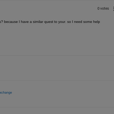
0 votes
s? because I have a similar quest to your. so I need some help
Exchange