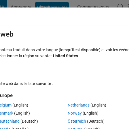
té
Apprendre
Connectez-vous
Obtenir MATLAB
t Playground
Discussions
Compétitions
Blogs
Publication
rcourir
FAQ MATLAB
Plus
e web
or prime, perfect and Armstrong number
tenu traduit dans votre langue (lorsqu'il est disponible) et voir les événe
ctionner la région suivante :
United States
.
r 1 Oct 2015
1 Vue (30 jours)
e web dans la liste suivante :
urope
elgium
(English)
Netherlands
(English)
0 votes
enmark
(English)
Norway
(English)
eutschland
(Deutsch)
Österreich
(Deutsch)
ollowing: