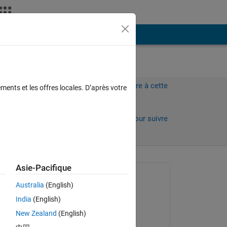
Plus
?
Connectez-vous pour répondre à cette
ments et les offres locales. D’après votre
question.
Partager
Connectez-vous pour suivre
l’activité
Asie-Pacifique
Question posée :
Australia
(English)
KSK
India
(English)
le 27 Mai 2015
New Zealand
(English)
Commenté :