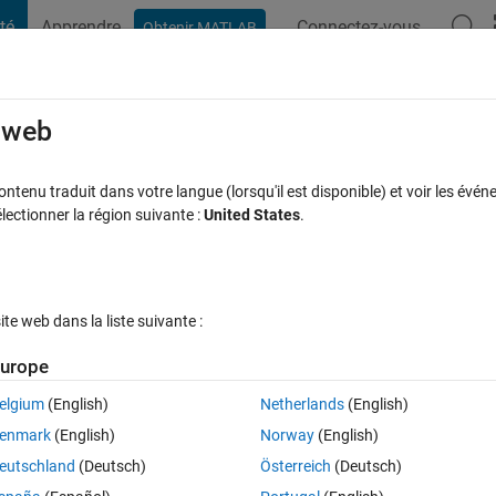
té
Apprendre
Connectez-vous
Obtenir MATLAB
t Playground
Discussions
Compétitions
Blogs
Publication
rcourir
FAQ MATLAB
Plus
e web
 a matrix?
tenu traduit dans votre langue (lorsqu'il est disponible) et voir les événe
ctionner la région suivante :
United States
.
ponse acceptée
Mise à jour 27 Juin 2015
18 Vues (30 jours)
e web dans la liste suivante :
urope
elgium
(English)
Netherlands
(English)
0 votes
Ouvrir dans MATLAB Online
enmark
(English)
Norway
(English)
mme pixel values inside him, like this example:
eutschland
(Deutsch)
Österreich
(Deutsch)
Theme