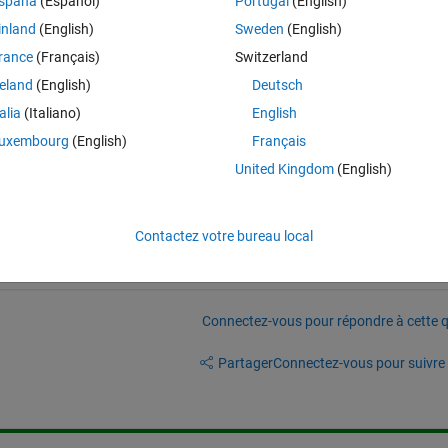
spaña
(Español)
Portugal
(English)
inland
(English)
Sweden
(English)
rance
(Français)
Switzerland
reland
(English)
Deutsch
talia
(Italiano)
English
uxembourg
(English)
Français
United Kingdom
(English)
Contactez votre bureau local
Connectez-vous pour répondre à cette q
Partager
Connectez-vous pour suivre l