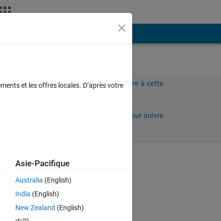
Plus
Connectez-vous pour répondre à cette
ments et les offres locales. D’après votre
question.
Partager
Connectez-vous pour suivre
l’activité
Asie-Pacifique
Question posée :
Australia
(English)
Biza Ferreira
India
(English)
le 27 Juin 2015
New Zealand
(English)
Modifié(e) :
Copy