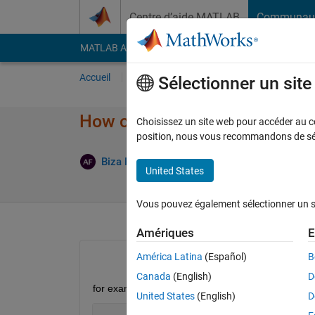
Passer au contenu
Centre d’aide MATLAB
Communau
MATLAB Answers
File Exchange
Cody
AI Cha
Accueil
Poser une question
Répondre
Pa
Sélectionner un sit
How change somme values on
Choisissez un site web pour accéder au con
position, nous vous recommandons de séle
Ré
Biza Ferreira
27 Juin 2015
1 Réponse
United States
Vous pouvez également sélectionner un sit
Amériques
E
América Latina
(Español)
B
Canada
(English)
D
for example I have a "A" matrix , i want change so
United States
(English)
D