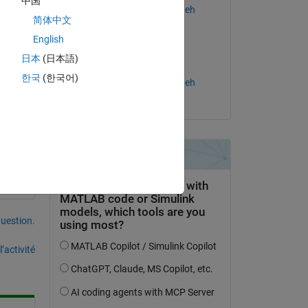
中国
Salaheddin Hosseinzadeh
简体中文
le 27 Juin 2015
English
日本
(日本語)
Acceptée :
한국
(한국어)
Salaheddin Hosseinzadeh
uestion.
’activité