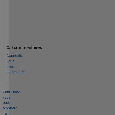
d
o 
t
h
i
s
?
0 commentaires
Connectez-
vous
pour
commenter.
Connectez-
vous
pour
répondre
à