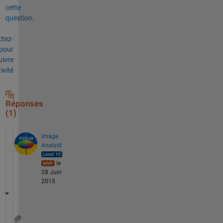
cette
question.
tez-
pour
uivre
tivité
Réponses
(1)
Image
Analyst
le
28 Juin
2015