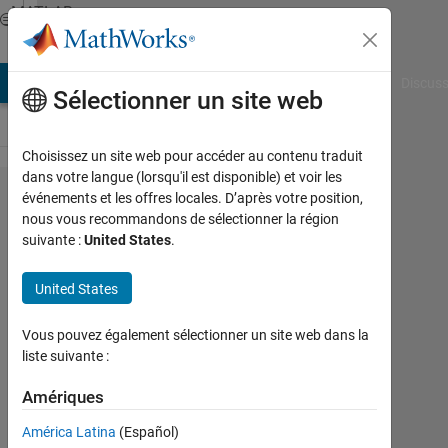
Passer au contenu
MATLAB
Answers
AB Answers
File Exchange
Cody
AI Chat Playground
Discuss
Sélectionner un site web
Choisissez un site web pour accéder au contenu traduit
dans votre langue (lorsqu'il est disponible) et voir les
How
événements et les offres locales. D’après votre position,
nous vous recommandons de sélectionner la région
to
suivante :
United States
.
mask
a
United States
binary
Vous pouvez également sélectionner un site web dans la
image
liste suivante :
with a
Amériques
mask?
América Latina
(Español)