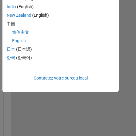
India
(English)
New Zealand
(English)
中国
简体中文
F
English
r
日本
(日本語)
i
한국
(한국어)
e
n
d
s 
Contactez votre bureau local
I 
h
a
v
e 
a 
s
m
a