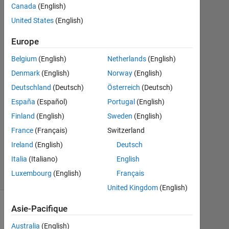
Biza
Canada
(English)
Ferreira
United States
(English)
28
Juin
Europe
2015
Belgium
(English)
Netherlands
(English)
1
Denmark
(English)
Norway
(English)
Réponse
Deutschland
(Deutsch)
Österreich
(Deutsch)
Mise
España
(Español)
Portugal
(English)
à
Finland
(English)
Sweden
(English)
jour
28
France
(Français)
Switzerland
Juin
Ireland
(English)
Deutsch
2015
Italia
(Italiano)
English
28 Vues
Luxembourg
(English)
Français
(30 jours)
United Kingdom
(English)
Asie-Pacifique
Australia
(English)