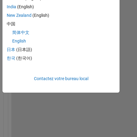
India
(English)
New Zealand
(English)
H
中国
i
简体中文
, 
I 
English
w
日本
(日本語)
a
한국
(한국어)
n
t 
t
Contactez votre bureau local
o 
o
p
e
n 
t
h
e 
e