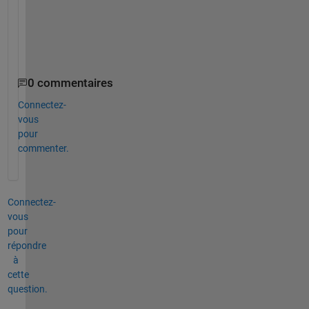
r
v
e
r
0 commentaires
Connectez-
vous
pour
commenter.
Connectez-
vous
pour
répondre
à
cette
question.