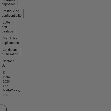
déposées
Politique de
confidentialité
Lutte
anti-
piratage
Statut des
applications
Conditions
d՚utilisation
Contact
Us
©
1994-
2026
The
MathWorks,
Inc.
ectionner un site web