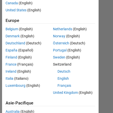
Canada
(English)
Juil
United States
(English)
2015
0
Europe
Réponses
Belgium
(English)
Netherlands
(English)
Mise
Denmark
(English)
Norway
(English)
à
Deutschland
(Deutsch)
Österreich
(Deutsch)
jour
10
España
(Español)
Portugal
(English)
Juil
Finland
(English)
Sweden
(English)
2015
France
(Français)
Switzerland
11 Vues
Ireland
(English)
Deutsch
(30 jours)
Italia
(Italiano)
English
Luxembourg
(English)
Français
United Kingdom
(English)
Asie-Pacifique
Australia
(English)