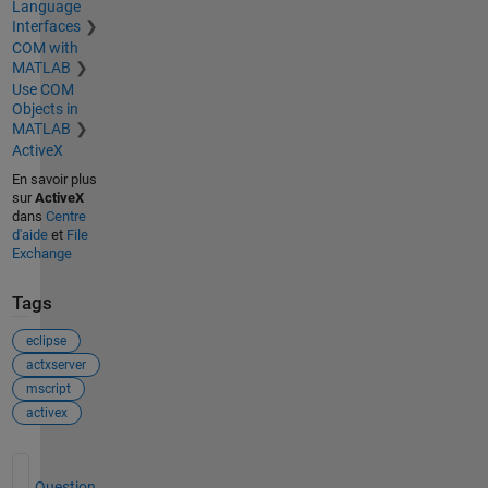
Language
Interfaces
COM with
MATLAB
Use COM
Objects in
MATLAB
ActiveX
En savoir plus
sur
ActiveX
dans
Centre
d'aide
et
File
Exchange
Tags
eclipse
actxserver
mscript
activex
Voir également
Question