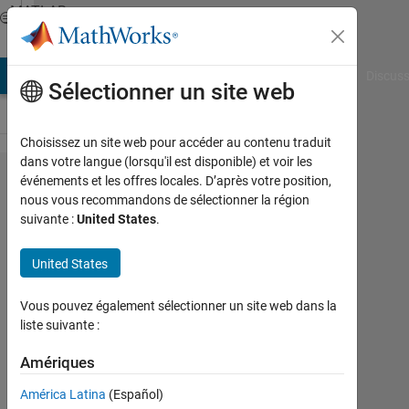
Passer au contenu
MATLAB
Answers
AB Answers
File Exchange
Cody
AI Chat Playground
Discuss
Sélectionner un site web
Choisissez un site web pour accéder au contenu traduit
dans votre langue (lorsqu'il est disponible) et voir les
open
événements et les offres locales. D’après votre position,
nous vous recommandons de sélectionner la région
Eclipse
suivante :
United States
.
ide using
activex
United States
server
Vous pouvez également sélectionner un site web dans la
command
liste suivante :
Amériques
Chandrasekhar
América Latina
(Español)
10