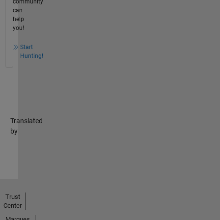
community
can
help
you!
Start
Hunting!
Translated
by
Trust
Center
Marques