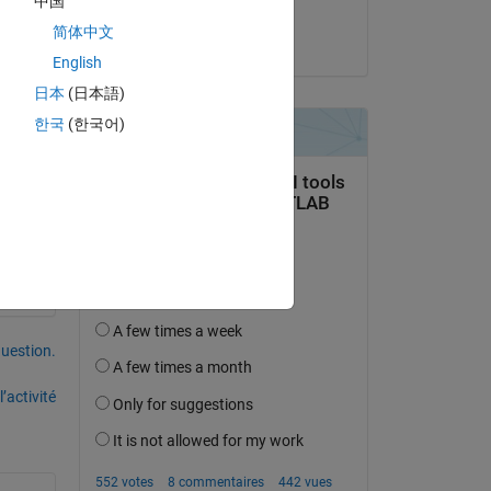
中国
Raghav Bansal
Copy
简体中文
le 26 Nov 2024
English
arallel.internal.customattr.PropSet" fails this
日本
(日本語)
한국
(한국어)
.
uestion.
’activité