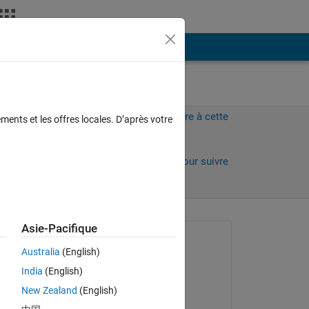
Plus
Connectez-vous pour répondre à cette
ments et les offres locales. D’après votre
question.
Partager
Connectez-vous pour suivre
l’activité
Asie-Pacifique
Question posée :
Australia
(English)
Vu Luan
India
(English)
le 19 Sep 2015
New Zealand
(English)
Réponse apportée :