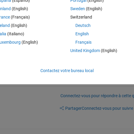
spaña
(Español)
Portugal
(English)
Theme
inland
(English)
Sweden
(English)
rance
(Français)
Switzerland
n: 12
th ".*" or else specify a fully qualified class name: "p
reland
(English)
Deutsch
talia
(Italiano)
English
blem? I have tried many ways suggested on internet but did not success
uxembourg
(English)
Français
United Kingdom
(English)
Contactez votre bureau local
Connectez-vous pour répondre à cette q
Partager
Connectez-vous pour suivre l