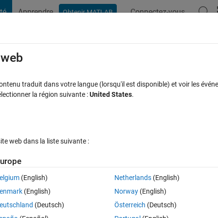
té
Apprendre
Connectez-vous
Obtenir MATLAB
t Playground
Discussions
Compétitions
Blogs
Publication
rcourir
FAQ MATLAB
Plus
e web
lab
tenu traduit dans votre langue (lorsqu'il est disponible) et voir les événe
ctionner la région suivante :
United States
.
jour 26 Nov 2024
30 Vues (30 jours)
e web dans la liste suivante :
urope
elgium
(English)
Netherlands
(English)
0 votes
Ouvrir dans MATLAB Online
enmark
(English)
Norway
(English)
eutschland
(Deutsch)
Österreich
(Deutsch)
 by using parpool. But I got the following error: