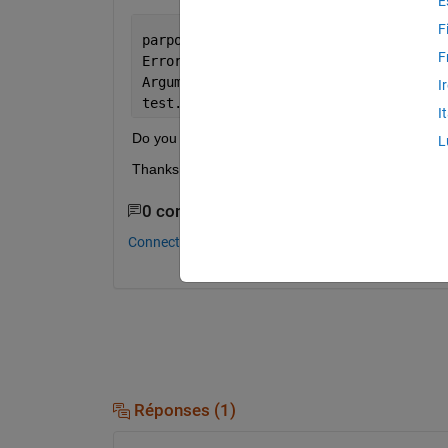
E
F
parpool(2)
F
Error: File: parpool.m Line: 108 Colum
Arguments 
to IMPORT must either end wi
I
test.
I
Do you have any ideas/suggestions to fix the pro
L
Thanks so much.
0 commentaires
Connectez-vous pour commenter.
Réponses (1)