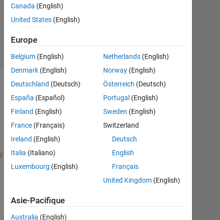
Canada
(English)
Réponse
United States
(English)
acceptée
Europe
13 Vues
(30 jours)
Belgium
(English)
Netherlands
(English)
Denmark
(English)
Norway
(English)
Deutschland
(Deutsch)
Österreich
(Deutsch)
Afficher
commentaires
España
(Español)
Portugal
(English)
plus
Finland
(English)
Sweden
(English)
anciens
France
(Français)
Switzerland
Ireland
(English)
Deutsch
Italia
(Italiano)
English
??? Error 
using ==> feval
Luxembourg
(English)
Français
Attempt 
to execute SCRIPT untitled2 as a function.
United Kingdom
(English)
Error 
in ==> C:\Documents and Settings\krishnendu\D
Asie-Pacifique
On 
line 83
==>
InitialCost = feval(ProblemPara
Australia
(English)