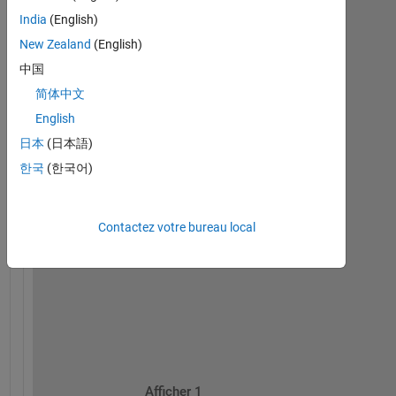
India
(English)
i
m 
New Zealand
(English)
g
中国
e
简体中文
t
t
English
i
日本
(日本語)
n
한국
(한국어)
g 
t
h
i
Contactez votre bureau local
s 
e
r
r
o
r
.
Afficher 1