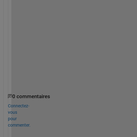
f
u
n
c
t
i
o
n
.
h
t
m
l
0 commentaires
Connectez-
vous
pour
commenter.