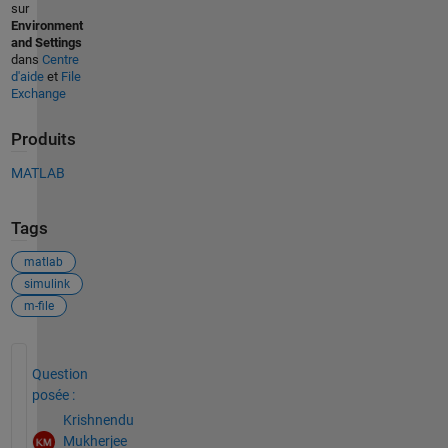
sur
Environment
and Settings
dans
Centre
d'aide
et
File
Exchange
Produits
MATLAB
Tags
matlab
simulink
m-file
Voir également
Question
posée :
Krishnendu
Mukherjee