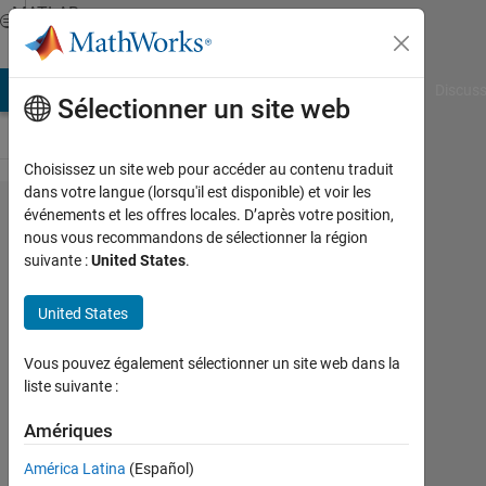
Passer au contenu
MATLAB
Answers
AB Answers
File Exchange
Cody
AI Chat Playground
Discuss
Sélectionner un site web
Choisissez un site web pour accéder au contenu traduit
dans votre langue (lorsqu'il est disponible) et voir les
function
événements et les offres locales. D’après votre position,
nous vous recommandons de sélectionner la région
feval
suivante :
United States
.
Krishnendu
United States
Mukherjee
Vous pouvez également sélectionner un site web dans la
27
liste suivante :
Jan
2012
Amériques
1
América Latina
(Español)
Réponse