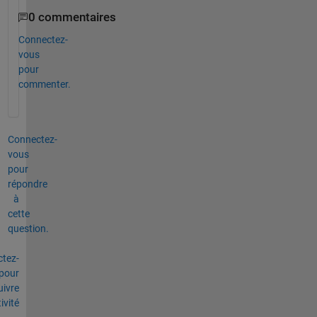
0 commentaires
Connectez-
vous
pour
commenter.
Connectez-
vous
pour
répondre
à
cette
question.
tez-
pour
uivre
tivité