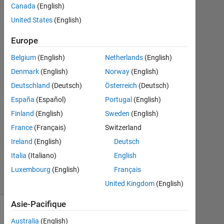
1
Canada
(English)
Août
United States
(English)
2016
1
Europe
Réponse
Belgium
(English)
Netherlands
(English)
Réponse
Denmark
(English)
Norway
(English)
acceptée
Deutschland
(Deutsch)
Österreich
(Deutsch)
España
(Español)
Portugal
(English)
Mise
Finland
(English)
Sweden
(English)
à
jour
France
(Français)
Switzerland
2
Ireland
(English)
Deutsch
Août
Italia
(Italiano)
English
2016
22 Vues
Luxembourg
(English)
Français
(30 jours)
United Kingdom
(English)
Asie-Pacifique
Australia
(English)