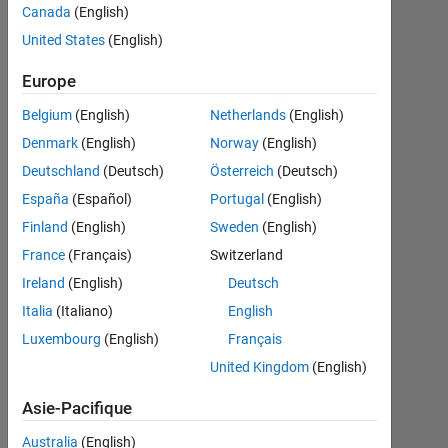
not
Canada
(English)
authorized
United States
(English)
error
Europe
Belgium
(English)
Netherlands
(English)
Erik
Denmark
(English)
Norway
(English)
Deutschland
(Deutsch)
Österreich
(Deutsch)
2
Sep
España
(Español)
Portugal
(English)
2016
Finland
(English)
Sweden
(English)
1
France
(Français)
Switzerland
Réponse
Ireland
(English)
Deutsch
Mise
Italia
(Italiano)
English
à
Luxembourg
(English)
Français
jour
United Kingdom
(English)
8
Oct
Asie-Pacifique
2017
22 Vues
Australia
(English)