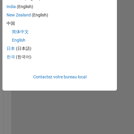
India
(English)
H
New Zealand
(English)
y
中国
, 
I 
简体中文
h
English
a
日本
(日本語)
v
e 
한국
(한국어)
a 
p
r
Contactez votre bureau local
o
b
l
e
m 
w
i
t
h 