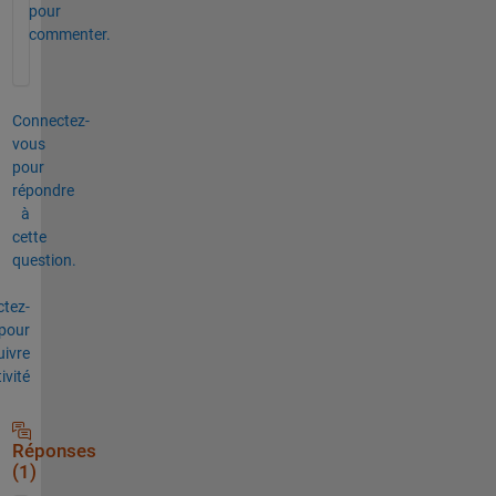
pour
commenter.
Connectez-
vous
pour
répondre
à
cette
question.
tez-
pour
uivre
tivité
Réponses
(1)