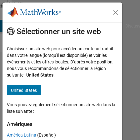
Passer au contenu
MATLAB
Answers
AB Answers
File Exchange
Cody
AI Chat Playground
Discuss
Sélectionner un site web
Choisissez un site web pour accéder au contenu traduit
dans votre langue (lorsqu'il est disponible) et voir les
Warning:
événements et les offres locales. D’après votre position,
nous vous recommandons de sélectionner la région
Name is
suivante :
United States
.
nonexistent
or not a
United States
directory
Vous pouvez également sélectionner un site web dans la
liste suivante :
Alexis
Riffard
Amériques
3
América Latina
(Español)
Oct