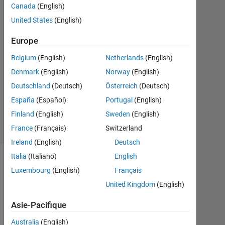
Canada
(English)
2016
1
United States
(English)
Réponse
Europe
Mise
Belgium
(English)
Netherlands
(English)
à
Denmark
(English)
Norway
(English)
jour
3
Deutschland
(Deutsch)
Österreich
(Deutsch)
Oct
España
(Español)
Portugal
(English)
2016
Finland
(English)
Sweden
(English)
16 Vues
France
(Français)
Switzerland
(30 jours)
Ireland
(English)
Deutsch
Italia
(Italiano)
English
Luxembourg
(English)
Français
United Kingdom
(English)
Asie-Pacifique
Australia
(English)