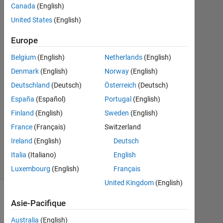
Nov
Canada
(English)
2016
United States
(English)
1
Réponse
Europe
Réponse
Belgium
(English)
Netherlands
(English)
acceptée
Denmark
(English)
Norway
(English)
Deutschland
(Deutsch)
Österreich
(Deutsch)
Mise
España
(Español)
Portugal
(English)
à
jour
Finland
(English)
Sweden
(English)
19
France
(Français)
Switzerland
Nov
Ireland
(English)
Deutsch
2016
19 Vues
Italia
(Italiano)
English
(30 jours)
Luxembourg
(English)
Français
United Kingdom
(English)
Asie-Pacifique
Australia
(English)