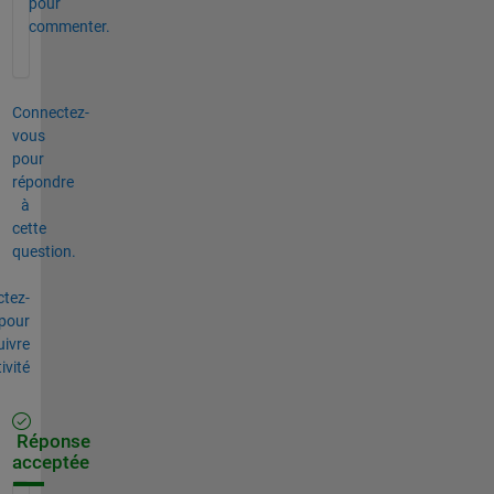
pour
commenter.
Connectez-
vous
pour
répondre
à
cette
question.
tez-
pour
uivre
tivité
Réponse
acceptée