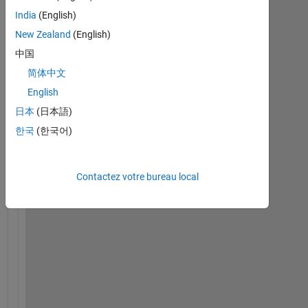
India
(English)
New Zealand
(English)
中国
简体中文
i 
English
h
a
日本
(日本語)
v
한국
(한국어)
e 
m
a
Contactez votre bureau local
t
l
a
b 
2
0
1
4 
, 