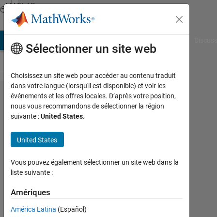
Passer au contenu
MATLAB
Answers
AB Answers
File Exchange
Cody
AI Chat Playground
Discuss
Sélectionner un site web
Choisissez un site web pour accéder au contenu traduit
dans votre langue (lorsqu'il est disponible) et voir les
in
événements et les offres locales. D’après votre position,
nous vous recommandons de sélectionner la région
matlab
suivante :
United States
.
pso
tool
United States
box is
Vous pouvez également sélectionner un site web dans la
there
liste suivante :
Amériques
monideepa
19
América Latina
(Español)