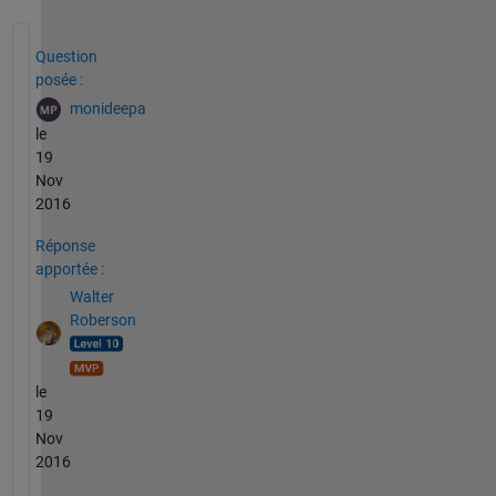
Voir également
Question
posée :
monideepa
le
19
Nov
2016
Réponse
apportée :
Walter
Roberson
le
19
Nov
2016