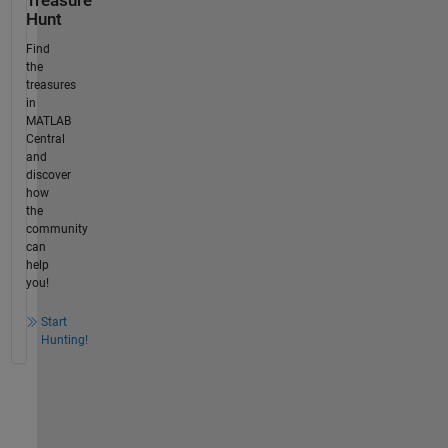
Treasure
Hunt
Find
the
treasures
in
MATLAB
Central
and
discover
how
the
community
can
help
you!
Start
Hunting!