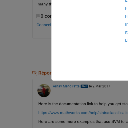
E
many thanks.
F
0 commentaires
F
I
Connectez-vous pour commenter.
I
L
Réponses (2)
Arnav Mendiratta
le 2 Mar 2017
Here is the documentation link to help you get sta
https://www.mathworks.com/help/stats/classificat
Here are some more examples that use SVM to cla