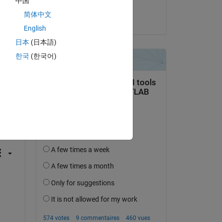
中国
Rik
简体中文
le 30 Avr 2020
English
日本
(日本語)
한국
(한국어)
uestion.
’activité