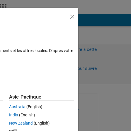
Plus
Connectez-vous pour répondre à cette
ments et les offres locales. D’après votre
question.
Partager
Connectez-vous pour suivre
l’activité
Asie-Pacifique
Question posée :
Australia
(English)
Abdulrahman Alammar
India
(English)
le 22 Fév 2017
New Zealand
(English)
Commenté :