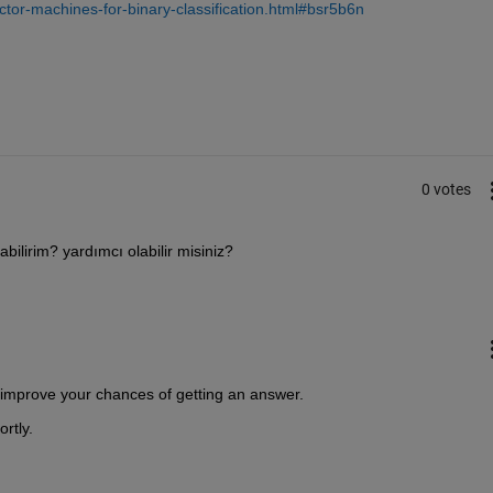
tor-machines-for-binary-classification.html#bsr5b6n
0 votes
bilirim? yardımcı olabilir misiniz?
tly improve your chances of getting an answer.
ortly.