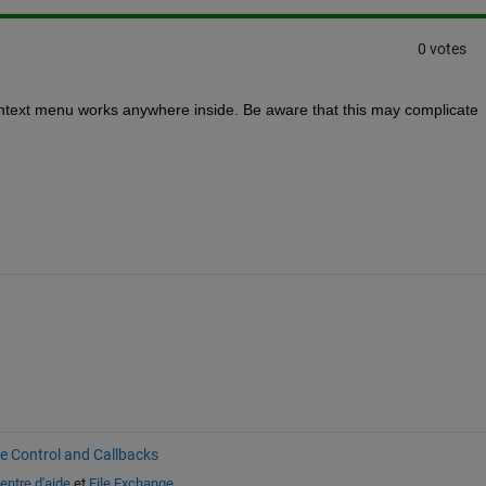
0 votes
context menu works anywhere inside. Be aware that this may complicate 
ve Control and Callbacks
entre d'aide
et
File Exchange