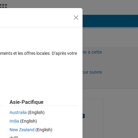
Plus
Connectez-vous pour répondre à cette
ments et les offres locales. D’après votre
question.
 jours)
Partager
Connectez-vous pour suivre
l’activité
Asie-Pacifique
Question posée :
Australia
(English)
Rightia Rollmann
India
(English)
le 26 Fév 2017
re 
New Zealand
(English)
Réponse apportée :