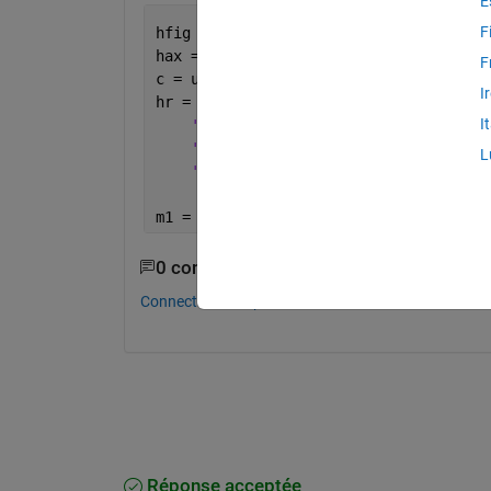
E
F
hfig = figure;
hax = axes(
'XLim'
, [0 3], 
'YLim'
, [0 3
F
c = uicontextmenu;
I
hr = rectangle(
'Position'
,[ 1 1 1 1],
.
I
'Curvature'
, 1,
...
'Parent'
, hax,
...
L
'UIContextMenu'
, c);
m1 = uimenu(c);
0 commentaires
Connectez-vous pour commenter.
Réponse acceptée