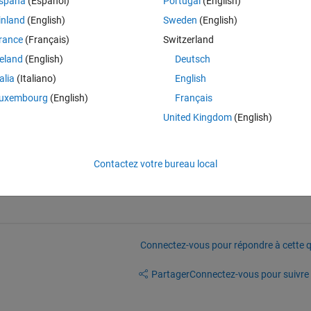
spaña
(Español)
Portugal
(English)
Theme
inland
(English)
Sweden
(English)
]);
rance
(Français)
Switzerland
reland
(English)
Deutsch
..
talia
(Italiano)
English
uxembourg
(English)
Français
United Kingdom
(English)
Contactez votre bureau local
Connectez-vous pour répondre à cette q
Partager
Connectez-vous pour suivre l