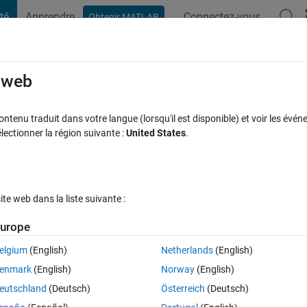
té
Apprendre
Connectez-vous
Obtenir MATLAB
t Playground
Discussions
Compétitions
Blogs
Publication
rcourir
FAQ MATLAB
Plus
e web
m Inside a Rectangle?
tenu traduit dans votre langue (lorsqu'il est disponible) et voir les événe
ctionner la région suivante :
United States
.
Réponse acceptée
Mise à jour 26 Fév 2017
ponse
14 Vues (30
e web dans la liste suivante :
urope
elgium
(English)
Netherlands
(English)
0 votes
Ouvrir dans MATLAB Online
enmark
(English)
Norway
(English)
ly on the outline of the circle. Is there any way to call the rectangle whe
eutschland
(Deutsch)
Österreich
(Deutsch)
venient.