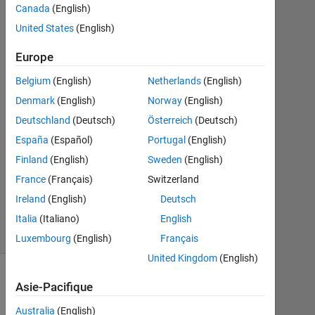
Mar
Canada
(English)
2017
United States
(English)
2
Réponses
Europe
Réponse
Belgium
(English)
Netherlands
(English)
acceptée
Denmark
(English)
Norway
(English)
Deutschland
(Deutsch)
Österreich
(Deutsch)
Mise
España
(Español)
Portugal
(English)
à
jour
Finland
(English)
Sweden
(English)
11
France
(Français)
Switzerland
Mar
Ireland
(English)
Deutsch
2017
13 Vues
Italia
(Italiano)
English
(30 jours)
Luxembourg
(English)
Français
United Kingdom
(English)
Asie-Pacifique
Australia
(English)