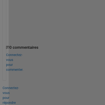
e 
o
c
c
u
r
s
]
0 commentaires
Connectez-
vous
pour
commenter.
Connectez-
vous
pour
répondre