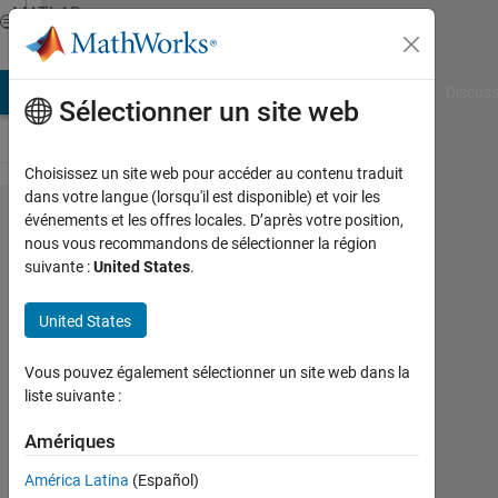
Passer au contenu
MATLAB
Answers
AB Answers
File Exchange
Cody
AI Chat Playground
Discuss
Sélectionner un site web
Choisissez un site web pour accéder au contenu traduit
dans votre langue (lorsqu'il est disponible) et voir les
error
événements et les offres locales. D’après votre position,
nous vous recommandons de sélectionner la région
when
suivante :
United States
.
reading
single
United States
.tif files
Vous pouvez également sélectionner un site web dans la
- What
liste suivante :
does
Amériques
this
error
América Latina
(Español)