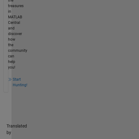
the
treasures
in
MATLAB
Central
and
discover
how
the
community
can
help
you!
Start
Hunting!
Translated
by