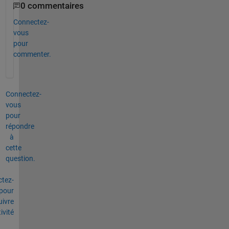
0 commentaires
Connectez-
vous
pour
commenter.
Connectez-
vous
pour
répondre
à
cette
question.
tez-
pour
uivre
tivité