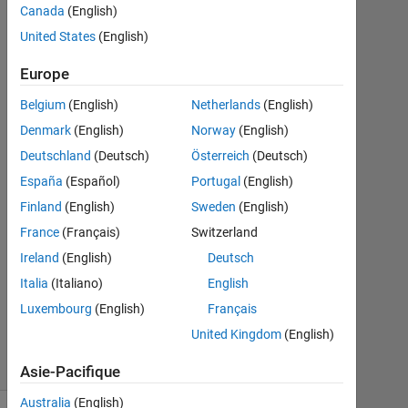
mean ?
Canada
(English)
Is there
United States
(English)
a lose
Europe
of data
Belgium
(English)
Netherlands
(English)
? any
Denmark
(English)
Norway
(English)
faster
Deutschland
(Deutsch)
Österreich
(Deutsch)
way ?
España
(Español)
Portugal
(English)
Finland
(English)
Sweden
(English)
bathery
France
(Français)
Switzerland
24
Ireland
(English)
Deutsch
Nov
Italia
(Italiano)
English
2017
0
Luxembourg
(English)
Français
Réponses
United Kingdom
(English)
4 Vues
(30 jours)
Asie-Pacifique
Australia
(English)