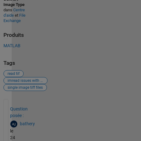
Image Type
dans
Centre
d'aide
et
File
Exchange
Produits
MATLAB
Tags
read tif
imread issues with tiff
single image tiff files
Voir également
Question
posée :
bathery
le
24