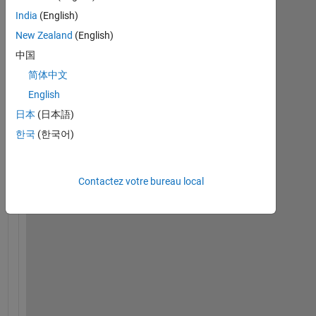
India
(English)
New Zealand
(English)
中国
简体中文
English
日本
(日本語)
W
한국
(한국어)
a
r
n
Contactez votre bureau local
i
n
g
: 
O
n
l
y 
t