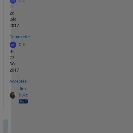
O.E
le
26
Déc
2017
Commenté :
O.E
le
27
Déc
2017
Acceptée :
Jiro
Doke