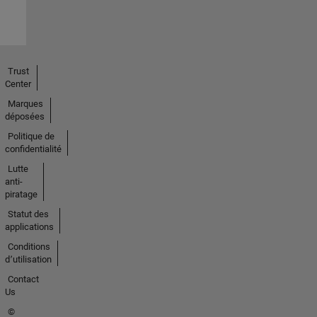
Trust
Center
Marques
déposées
Politique de
confidentialité
Lutte
anti-
piratage
Statut des
applications
Conditions
d՚utilisation
Contact
Us
©