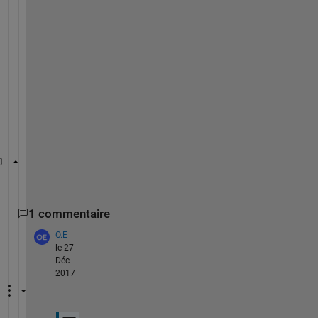
ア
ル
ポ
ー
ト
で
送
る
に
は
>> fprintf(s,
'%02x'
,1:20)
1 commentaire
O.E
le 27
Déc
2017