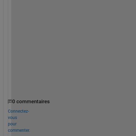
0
を
つ
け
れ
ば
い
い
で
し
ょ
う
か
。
0 commentaires
Connectez-
vous
pour
commenter.