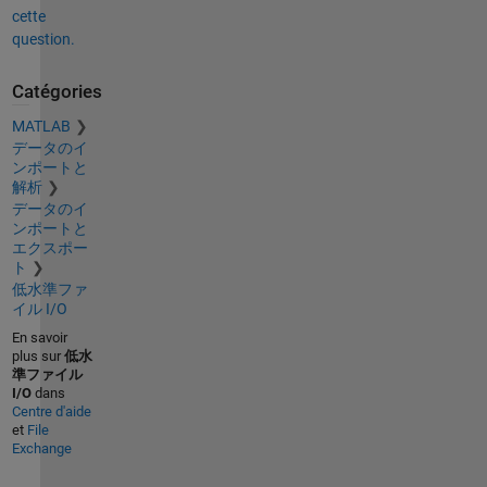
cette
question.
Catégories
MATLAB
データのイ
ンポートと
解析
データのイ
ンポートと
エクスポー
ト
低水準ファ
イル I/O
En savoir
plus sur
低水
準ファイル
I/O
dans
Centre d'aide
et
File
Exchange