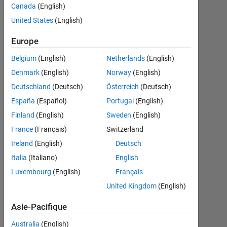
のや
Canada
(English)
り方
United States
(English)
Europe
O.E
Belgium
(English)
Netherlands
(English)
26
Denmark
(English)
Norway
(English)
Déc
2017
Deutschland
(Deutsch)
Österreich
(Deutsch)
1
España
(Español)
Portugal
(English)
Réponse
Finland
(English)
Sweden
(English)
France
(Français)
Switzerland
Réponse
acceptée
Ireland
(English)
Deutsch
Italia
(Italiano)
English
Mise
Luxembourg
(English)
Français
à
jour
United Kingdom
(English)
27
Asie-Pacifique
Déc
2017
Australia
(English)