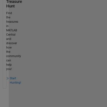
Treasure
Hunt
Find
the
treasures
in
MATLAB
Central
and
discover
how
the
community
can
help
you!
Start
Hunting!