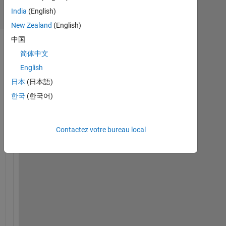
8 Vues
India
(English)
(30 jours)
New Zealand
(English)
中国
简体中文
English
日本
(日本語)
한국
(한국어)
Contactez votre bureau local
f
p
r
i
n
t
f
を
用