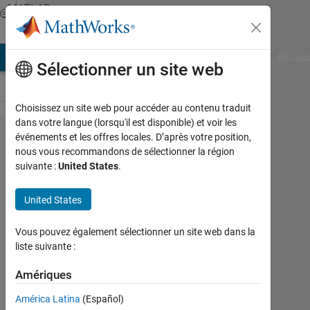
Passer au contenu
MATLAB
Answers
AB Answers
File Exchange
Cody
AI Chat Playground
Discuss
Sélectionner un site web
Choisissez un site web pour accéder au contenu traduit
dans votre langue (lorsqu'il est disponible) et voir les
fprintf
événements et les offres locales. D’après votre position,
nous vous recommandons de sélectionner la région
でデ
suivante :
United States
.
ー​タ
を送
United States
る際
Vous pouvez également sélectionner un site web dans la
のゼ
liste suivante :
ロパ
Amériques
デ​ィ
ング
América Latina
(Español)