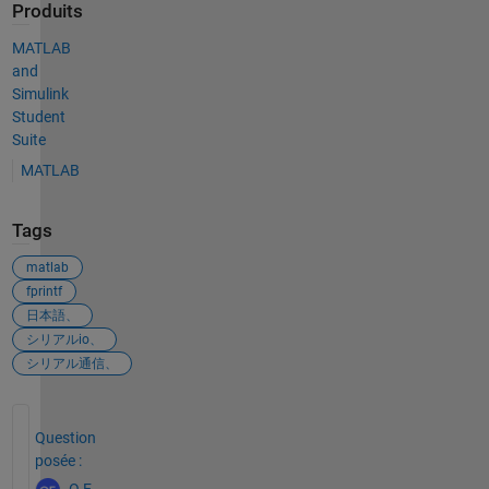
Produits
MATLAB
and
Simulink
Student
Suite
MATLAB
Tags
matlab
fprintf
日本語、
シリアルio、
シリアル通信、
Voir également
Question
posée :