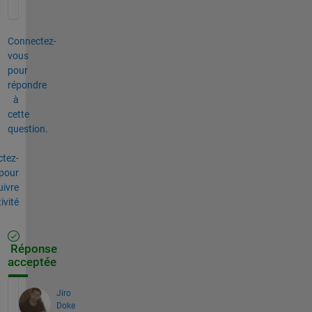
Connectez-
vous
pour
répondre
à
cette
question.
tez-
pour
uivre
tivité
Réponse
acceptée
Jiro
Doke