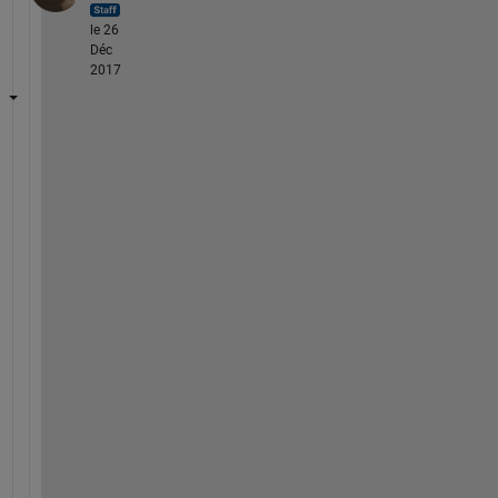
le 26
Déc
2017
d
e
c
2
h
e
x
の
ド
キ
ュ
メ
ン
テ