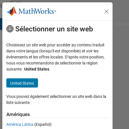
Passer au contenu
MATLAB
Answers
AB Answers
File Exchange
Cody
AI Chat Playground
Discuss
Sélectionner un site web
Choisissez un site web pour accéder au contenu traduit
dans votre langue (lorsqu'il est disponible) et voir les
generating
événements et les offres locales. D’après votre position,
nous vous recommandons de sélectionner la région
square
suivante :
United States
.
wave to
control a
United States
motor
Vous pouvez également sélectionner un site web dans la
without
liste suivante :
using
Amériques
simulink
América Latina
(Español)