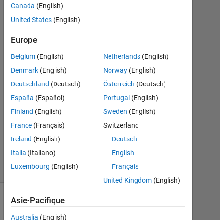
Jonathan
Canada
(English)
Duncan
United States
(English)
27
Déc
Europe
2017
Belgium
(English)
Netherlands
(English)
1
Denmark
(English)
Norway
(English)
Réponse
Deutschland
(Deutsch)
Österreich
(Deutsch)
Mise
España
(Español)
Portugal
(English)
à
Finland
(English)
Sweden
(English)
jour
29
France
(Français)
Switzerland
Déc
Ireland
(English)
Deutsch
2017
Italia
(Italiano)
English
7 Vues
Luxembourg
(English)
Français
(30 jours)
United Kingdom
(English)
Asie-Pacifique
Australia
(English)