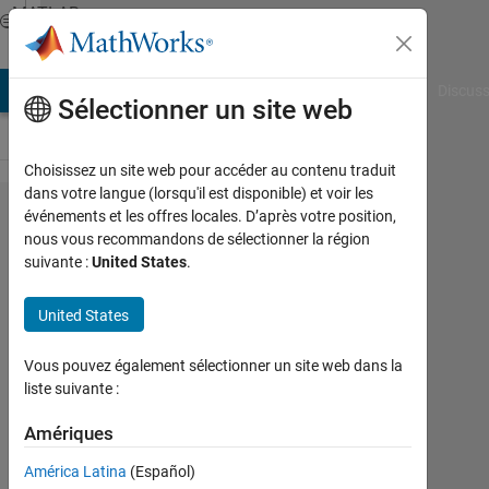
Passer au contenu
MATLAB
Answers
AB Answers
File Exchange
Cody
AI Chat Playground
Discuss
Sélectionner un site web
Choisissez un site web pour accéder au contenu traduit
dans votre langue (lorsqu'il est disponible) et voir les
LP
événements et les offres locales. D’après votre position,
nous vous recommandons de sélectionner la région
optimization
suivante :
United States
.
error for the
objective
United States
function
Vous pouvez également sélectionner un site web dans la
liste suivante :
Nikolas
Spiliopoulos
Amériques
22
América Latina
(Español)
Fév