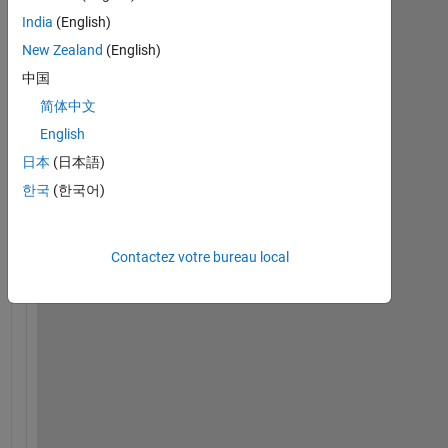
India
(English)
New Zealand
(English)
中国
简体中文
H
i 
English
a
日本
(日本語)
l
한국
(한국어)
l
,
Contactez votre bureau local
I 
a
m 
t
r
y
i
n
g 