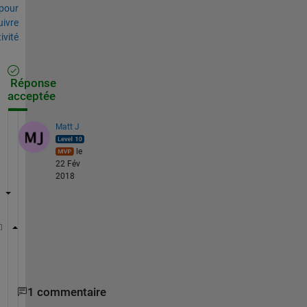
pour
uivre
tivité
Réponse
acceptée
Matt J
le
22 Fév
2018
 ee=ones(1,N);
 f=[3*ee,-2*ee,-5*ee,-3*ee ];
1 commentaire