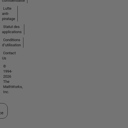
confidentialité
Lutte
anti-
piratage
Statut des
applications
Conditions
d՚utilisation
Contact
Us
©
1994-
2026
The
MathWorks,
Inc.
ectionner un site web
ce