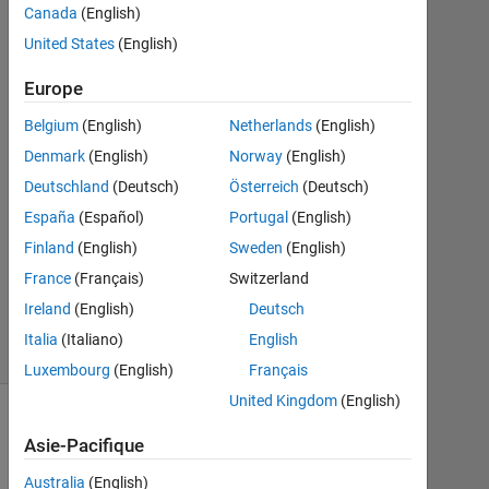
Canada
(English)
2018
1
United States
(English)
Réponse
Europe
Réponse
Belgium
(English)
Netherlands
(English)
acceptée
Denmark
(English)
Norway
(English)
Mise
Deutschland
(Deutsch)
Österreich
(Deutsch)
à
España
(Español)
Portugal
(English)
jour
Finland
(English)
Sweden
(English)
22
France
(Français)
Switzerland
Fév
2018
Ireland
(English)
Deutsch
3 Vues
Italia
(Italiano)
English
(30 jours)
Luxembourg
(English)
Français
United Kingdom
(English)
Asie-Pacifique
Australia
(English)