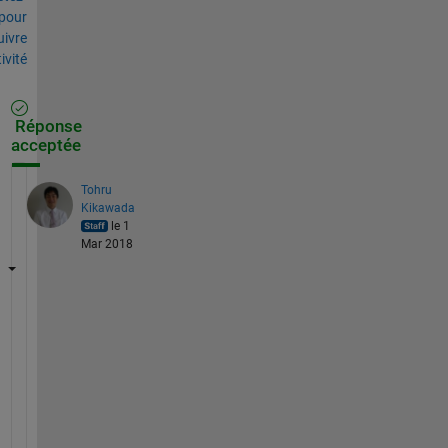
pour
uivre
tivité
Réponse
acceptée
Tohru
Kikawada
le 1
Mar 2018
詳
細
な
プ
ロ
グ