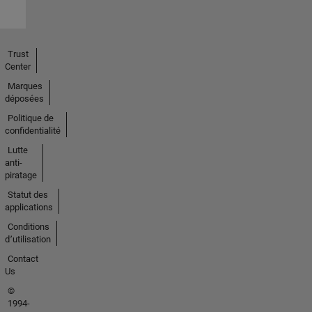
Trust
Center
Marques
déposées
Politique de
confidentialité
Lutte
anti-
piratage
Statut des
applications
Conditions
d՚utilisation
Contact
Us
©
1994-