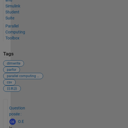
Simulink
Student
Suite
Parallel
Computing
Toolbox
Tags
dlmwrite
parfor
parallel computing toolbox
csv
日本語
Voir également
Question
posée :
O.E
le