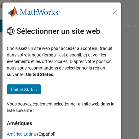
Passer au contenu
MATLAB
Answers
AB Answers
File Exchange
Cody
AI Chat Playground
Discuss
Sélectionner un site web
Choisissez un site web pour accéder au contenu traduit
dans votre langue (lorsqu'il est disponible) et voir les
Parfor
événements et les offres locales. D’après votre position,
nous vous recommandons de sélectionner la région
ルー
suivante :
United States
.
プ内​
で保存
United States
先の
Vous pouvez également sélectionner un site web dans la
アド
liste suivante :
レス
Amériques
を​指定
して
América Latina
(Español)