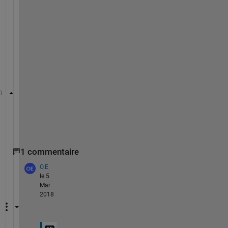
outnames = strcat(
'adoutput'
,num2str(gain),
'.csv'
);
dlmwrite(outnames,OUT,
'newline'
,
'pc'
);
修
正
後
：
ditherfoldername = strcat(
'select'
,
'_'
,num2str(sele
outnames = strcat(
'adoutput'
,num2str(gain),
'.csv'
);
dlmwrite(fullfile(ditherfoldername,outnames),OUT,
'n
1 commentaire
O.E
le 5
Mar
2018