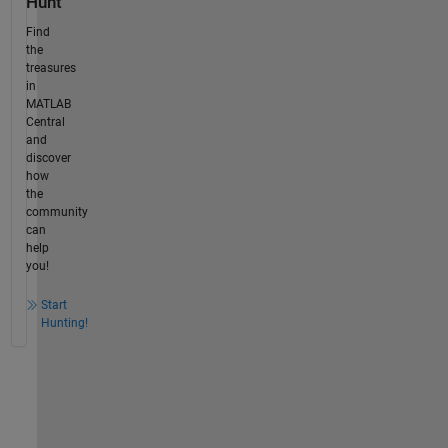
Hunt
Find
the
treasures
in
MATLAB
Central
and
discover
how
the
community
can
help
you!
Start
Hunting!