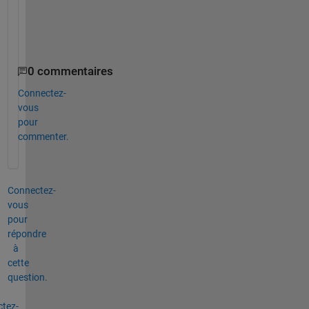
         dlmwrite(outnames,OUT,
'newline'
,
'pc'
);
         clear 
OUT outname
end
0 commentaires
Connectez-
vous
pour
commenter.
Connectez-
vous
pour
répondre
à
cette
question.
tez-