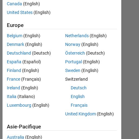
dlmwri​
Canada
(English)
teを使
United States
(English)
う方法
Europe
Belgium
(English)
Netherlands
(English)
O.E
Denmark
(English)
Norway
(English)
28
Deutschland
(Deutsch)
Österreich
(Deutsch)
Fév
2018
España
(Español)
Portugal
(English)
1
Finland
(English)
Sweden
(English)
Réponse
France
(Français)
Switzerland
Ireland
(English)
Deutsch
Réponse
acceptée
Italia
(Italiano)
English
Luxembourg
(English)
Français
Mise
United Kingdom
(English)
à
jour
Asie-Pacifique
5
Mar
Australia
(English)