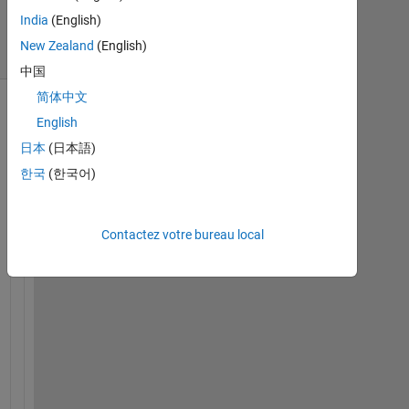
2018
India
(English)
4 Vues
New Zealand
(English)
(30 jours)
中国
简体中文
English
日本
(日本語)
한국
(한국어)
Contactez votre bureau local
P
a
r
f
o
r
ル
ー