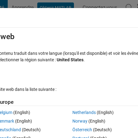
té
Apprendre
Connectez-vous
Obtenir MATLAB
t Playground
Discussions
Compétitions
Blogs
Publication
rcourir
FAQ MATLAB
Plus
e web
確認
tenu traduit dans votre langue (lorsqu'il est disponible) et voir les événe
ctionner la région suivante :
United States
.
acceptée
Mise à jour 17 Avr 2018
2 Vues (30 jours)
e web dans la liste suivante :
urope
elgium
(English)
Netherlands
(English)
0 votes
enmark
(English)
Norway
(English)
Program Files\MATLAB\R2018a\toolbox\nnet\cnnにあ
eutschland
(Deutsch)
Österreich
(Deutsch)
のmファイルを見ているのですが， MATLABのHPにあるドキュメンテーション