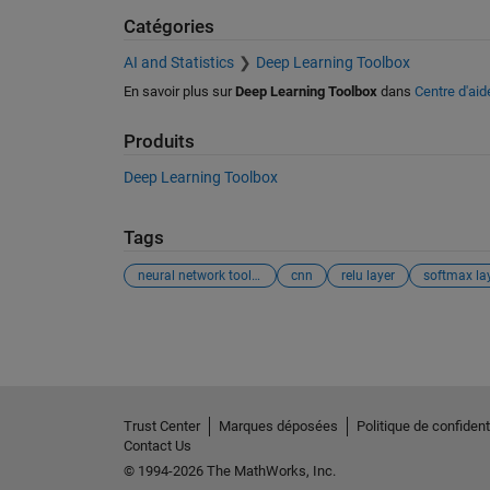
Catégories
AI and Statistics
Deep Learning Toolbox
En savoir plus sur
Deep Learning Toolbox
dans
Centre d'aid
Produits
Deep Learning Toolbox
Tags
neural network toolbox，
cnn
relu layer
softmax la
Voir également
Trust Center
Marques déposées
Politique de confidenti
Contact Us
© 1994-2026 The MathWorks, Inc.