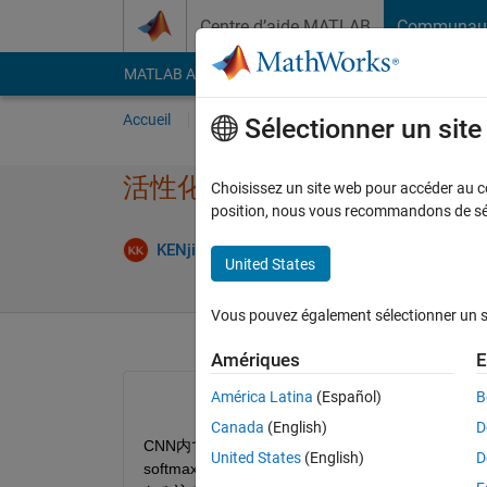
Passer au contenu
Centre d’aide MATLAB
Communau
MATLAB Answers
File Exchange
Cody
AI Cha
Accueil
Poser une question
Répondre
Pa
Sélectionner un sit
活性化関数の定義とソースの
Choisissez un site web pour accéder au con
position, nous vous recommandons de séle
Réponse 
KENji
14 Avr 2018
2 Réponses
United States
Vous pouvez également sélectionner un sit
Amériques
E
América Latina
(Español)
B
Canada
(English)
D
CNN内で使用する活性化関数の定義について確認したく， PC内の
United States
(English)
D
softmaxやReLu，Sigmoidなどのレイヤー