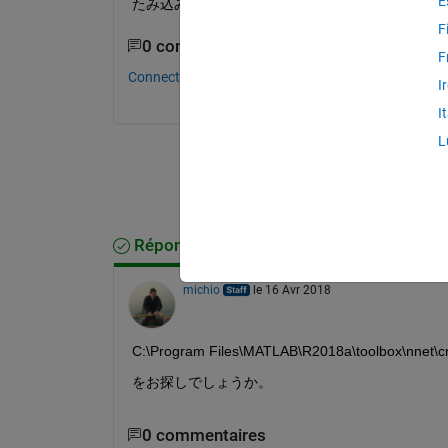
E
たみ込みニューラル ネットワークの層の指定』
F
0 commentaires
F
Connectez-vous pour commenter.
I
I
L
Réponse acceptée
michio
le 16 Avr 2018
C:\Program Files\MATLAB\R2018a\toolbox\nnet\cn
をお探しでしょうか。
0 commentaires