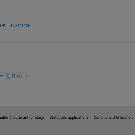
e
et
File Exchange
yer
日本語
alité
Lutte anti-piratage
Statut des applications
Conditions d՚utilisation