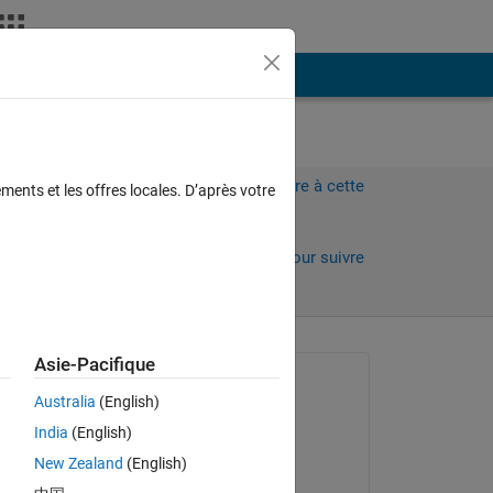
Plus
Connectez-vous pour répondre à cette
ments et les offres locales. D’après votre
question.
Partager
Connectez-vous pour suivre
l’activité
Asie-Pacifique
Question posée :
Australia
(English)
KENji
India
(English)
le 14 Avr 2018
る
New Zealand
(English)
『た
Réponse apportée :