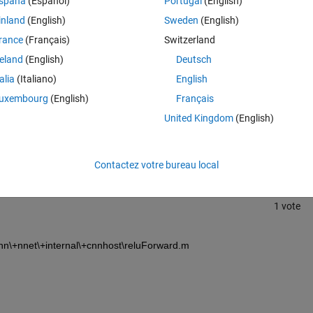
spaña
(Español)
Portugal
(English)
にあるような数式は，どこのｍファイルに書かれているのでしょうか？
inland
(English)
Sweden
(English)
rance
(Français)
Switzerland
reland
(English)
Deutsch
talia
(Italiano)
English
uxembourg
(English)
Français
Connectez-vous pour répondre à cette q
United Kingdom
(English)
Partager
Connectez-vous pour suivre l
Contactez votre bureau local
1 vote
n\+nnet\+internal\+cnnhost\reluForward.m