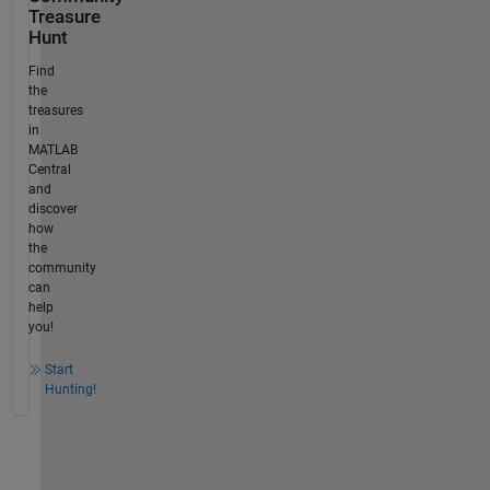
Treasure
Hunt
Find
the
treasures
in
MATLAB
Central
and
discover
how
the
community
can
help
you!
Start
Hunting!