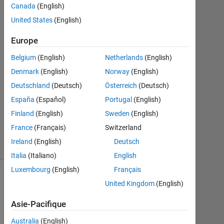
Khan
Canada
(English)
29
United States
(English)
Mai
2018
Europe
0
Réponses
Belgium
(English)
Netherlands
(English)
Mise
Denmark
(English)
Norway
(English)
à
Deutschland
(Deutsch)
Österreich
(Deutsch)
jour
España
(Español)
Portugal
(English)
20
Août
Finland
(English)
Sweden
(English)
2021
France
(Français)
Switzerland
6 Vues
Ireland
(English)
Deutsch
(30 jours)
Italia
(Italiano)
English
Luxembourg
(English)
Français
United Kingdom
(English)
Infos
Cette
Asie-Pacifique
question
est
Australia
(English)