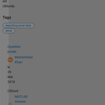
est
clôturée.
Tags
exporting excel data
excel
Voir également
Question
posée :
Muhammad
Khan
le
29
Mai
2018
Clôturé :
MATLAB
Answer