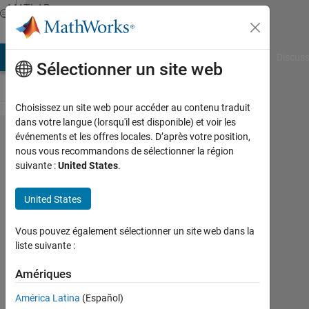
Passer au contenu
MATLAB
Answers
AB Answers
File Exchange
Cody
AI Chat Playground
Discuss
Sélectionner un site web
Choisissez un site web pour accéder au contenu traduit
dans votre langue (lorsqu'il est disponible) et voir les
How can
événements et les offres locales. D’après votre position,
nous vous recommandons de sélectionner la région
I extract
suivante :
United States
.
data
from
United States
attached
Vous pouvez également sélectionner un site web dans la
files in
liste suivante :
excel.
Amériques
Muhammad
América Latina
(Español)