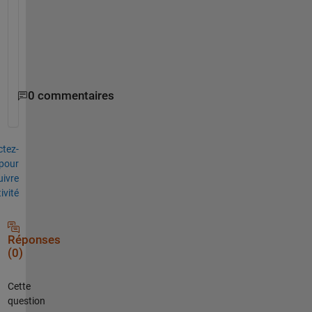
g 
f
i
l
e
0 commentaires
tez-
pour
uivre
tivité
Réponses
(0)
Cette
question