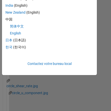
clôturée.
India
(English)
Rouvrir
New Zealand
(English)
pour
modifier
中国
ou
简体中文
répondre.
English
日本
(日本語)
한국
(한국어)
Contactez votre bureau local
circle_shear_rate.jpg
circle_u_component.jpg
D