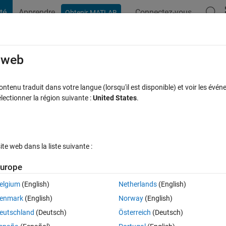
té
Apprendre
Connectez-vous
Obtenir MATLAB
t Playground
Discussions
Compétitions
Blogs
Publication
rcourir
FAQ MATLAB
Plus
e web
ottle neck the code?
tenu traduit dans votre langue (lorsqu'il est disponible) et voir les événe
ctionner la région suivante :
United States
.
se à jour 15 Juin 2018
5 Vues (30 jours)
e web dans la liste suivante :
urope
elgium
(English)
Netherlands
(English)
0 votes
enmark
(English)
Norway
(English)
eutschland
(Deutsch)
Österreich
(Deutsch)
en working. I cleaned up a lot of clutter and redundant code. However, 