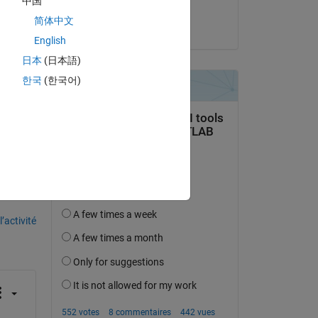
中国
Jan
简体中文
as 
le 15 Juin 2018
English
日本
(日本語)
한국
(한국어)
uestion.
’activité