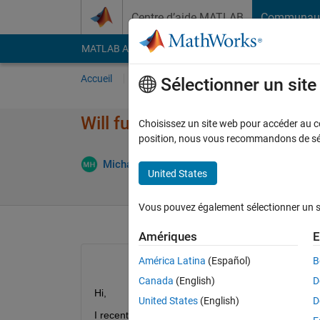
Passer au contenu
Centre d’aide MATLAB
Communau
MATLAB Answers
File Exchange
Cody
AI Cha
Accueil
Poser une question
Répondre
Pa
Sélectionner un sit
Will functions inside my ODE b
Choisissez un site web pour accéder au con
position, nous vous recommandons de séle
Mi
Michael Horn
14 Juin 2018
1 Réponse
United States
Vous pouvez également sélectionner un sit
Amériques
E
América Latina
(Español)
B
Canada
(English)
D
Hi,
United States
(English)
D
I recently overhauled a simulation model I have be