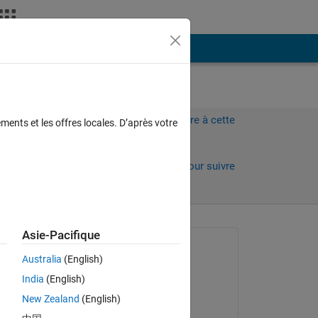
Plus
Connectez-vous pour répondre à cette
ments et les offres locales. D’après votre
question.
Partager
Connectez-vous pour suivre
l’activité
Asie-Pacifique
Question posée :
Australia
(English)
Michael Horn
India
(English)
le 14 Juin 2018
New Zealand
(English)
Réponse apportée :