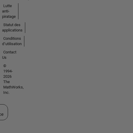
Lutte
anti-
piratage
Statut des
applications
Conditions
d՚utilisation
Contact
Us
©
1994-
2026
The
MathWorks,
Inc.
ectionner un site web
ce