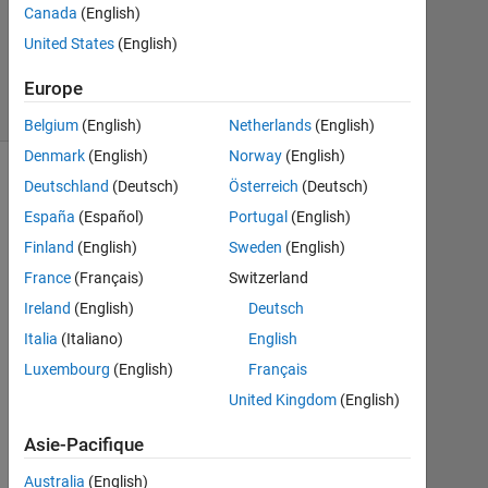
Canada
(English)
2018
0
United States
(English)
Réponses
2 Vues
Europe
(30 jours)
Belgium
(English)
Netherlands
(English)
Denmark
(English)
Norway
(English)
Deutschland
(Deutsch)
Österreich
(Deutsch)
España
(Español)
Portugal
(English)
Finland
(English)
Sweden
(English)
France
(Français)
Switzerland
Ireland
(English)
Deutsch
Italia
(Italiano)
English
H
Luxembourg
(English)
Français
i 
United Kingdom
(English)
a
l
Asie-Pacifique
l
,
Australia
(English)