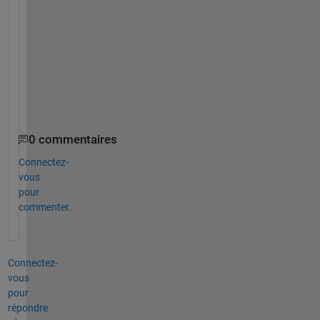
a
d
v
a
n
c
e
!
0 commentaires
Connectez-
vous
pour
commenter.
Connectez-
vous
pour
répondre