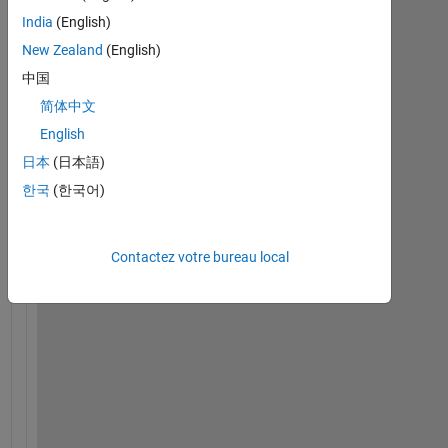
India
(English)
I 
New Zealand
(English)
h
中国
a
简体中文
v
e 
English
c
日本
(日本語)
r
한국
(한국어)
e
a
t
e
Contactez votre bureau local
d 
a 
p
r
i
v
a
t
e 