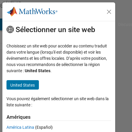
Passer au contenu
MATLAB
Answers
AB Answers
File Exchange
Cody
AI Chat Playground
Discuss
Sélectionner un site web
Choisissez un site web pour accéder au contenu traduit
dans votre langue (lorsqu'il est disponible) et voir les
Sending
événements et les offres locales. D’après votre position,
nous vous recommandons de sélectionner la région
vectors
suivante :
United States
.
in
things
United States
Speak
Vous pouvez également sélectionner un site web dans la
liste suivante :
Nikolas
Spiliopoulos
Amériques
18
América Latina
(Español)
Juil