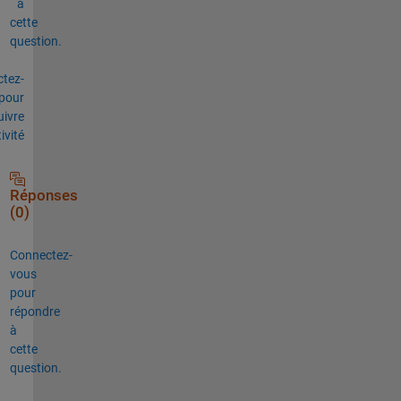
à
cette
question.
tez-
pour
uivre
tivité
Réponses
(0)
Connectez-
vous
pour
répondre
à
cette
question.