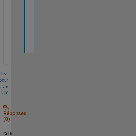
a
n
k 
y
o
u
.
tez-
pour
uivre
tivité
Réponses
(0)
Cette