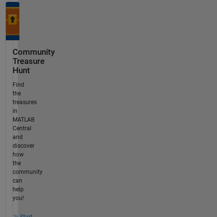
Community
Treasure
Hunt
Find
the
treasures
in
MATLAB
Central
and
discover
how
the
community
can
help
you!
Start