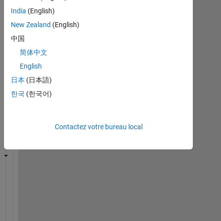
question
est
India
(English)
clôturée.
New Zealand
(English)
Rouvrir
中国
pour
modifier
简体中文
ou
English
répondre.
日本
(日本語)
한국
(한국어)
Afficher
commentaires
plus
Contactez votre bureau local
anciens
H
e
l
l