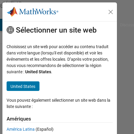
Passer au contenu
MATLAB
Answers
AB Answers
File Exchange
Cody
AI Chat Playground
Discuss
Sélectionner un site web
Choisissez un site web pour accéder au contenu traduit
dans votre langue (lorsqu'il est disponible) et voir les
I need
événements et les offres locales. D’après votre position,
nous vous recommandons de sélectionner la région
to know
suivante :
United States
.
what's
the
United States
problem
Vous pouvez également sélectionner un site web dans la
with
liste suivante :
this
Amériques
code
América Latina
(Español)