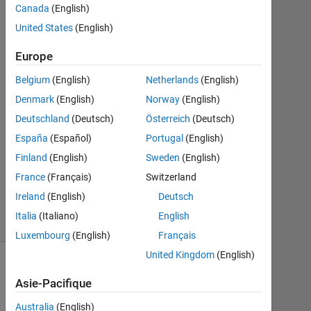
wisam
Canada
(English)
kh
United States
(English)
2
Sep
Europe
2018
Belgium
(English)
Netherlands
(English)
0
Denmark
(English)
Norway
(English)
Réponses
Mise
Deutschland
(Deutsch)
Österreich
(Deutsch)
à
España
(Español)
Portugal
(English)
jour
Finland
(English)
Sweden
(English)
20
Août
France
(Français)
Switzerland
2021
Ireland
(English)
Deutsch
4 Vues
Italia
(Italiano)
English
(30 jours)
Luxembourg
(English)
Français
United Kingdom
(English)
Infos
Asie-Pacifique
Cette
Australia
(English)