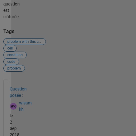
question
est
clôturée.
Tags
problem with this code
cell
condition
code
problem
Voir également
Question
posée :
wisam
kh
le
2
Sep
2018