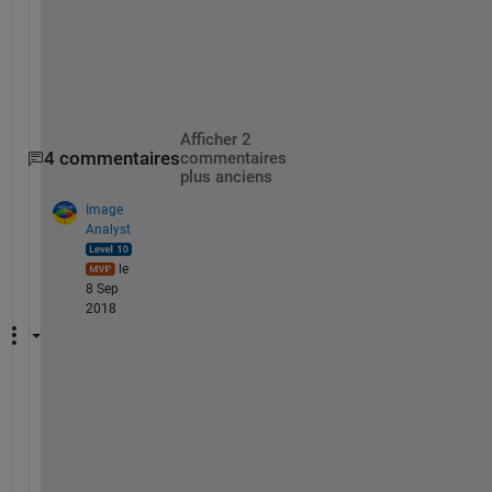
i
t
i
o
n
Afficher 2
4 commentaires
commentaires
plus anciens
Image
Analyst
le
8 Sep
2018
A
n
o
t