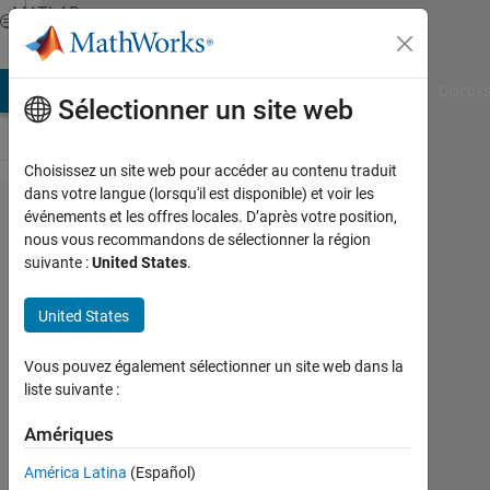
Passer au contenu
MATLAB
Answers
AB Answers
File Exchange
Cody
AI Chat Playground
Discuss
Sélectionner un site web
Choisissez un site web pour accéder au contenu traduit
dans votre langue (lorsqu'il est disponible) et voir les
Call
événements et les offres locales. D’après votre position,
nous vous recommandons de sélectionner la région
subfunction
suivante :
United States
.
many
times:
United States
Nested or
Vous pouvez également sélectionner un site web dans la
local
liste suivante :
Amériques
Kai
22
América Latina
(Español)